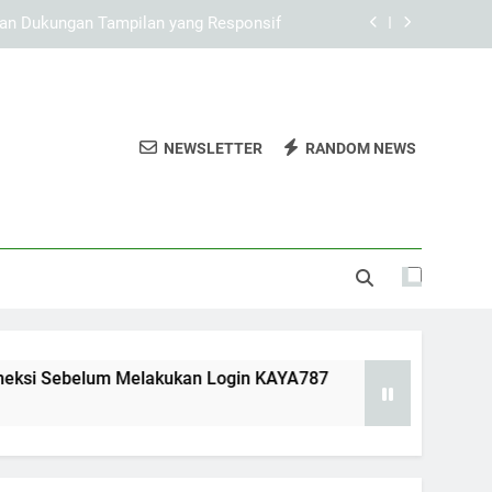
n Dukungan Tampilan yang Responsif
si Sebelum Melakukan Login KAYA787
 yang Tidak Masuk saat Login KAYA787
NEWSLETTER
RANDOM NEWS
in dan Tips Menjaga Keamanan Akun
n Dukungan Tampilan yang Responsif
ng Yang Profesional Untuk Setiap Kebutuhan.
si Sebelum Melakukan Login KAYA787
 yang Tidak Masuk saat Login KAYA787
um Melakukan Login KAYA787
Cara Mengatasi Kode Veri
3 Weeks Ago