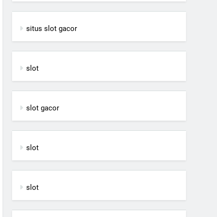
situs slot gacor
slot
slot gacor
slot
slot