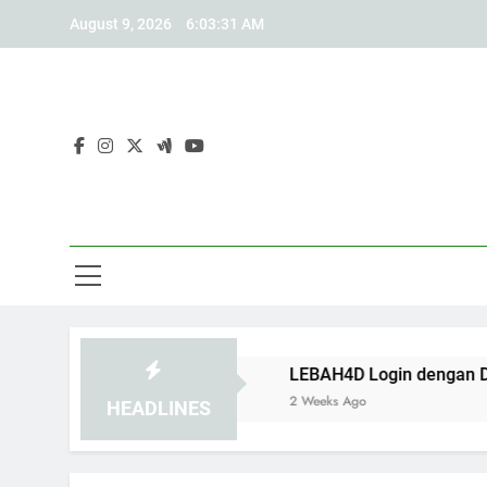
Skip
August 9, 2026
6:03:32 AM
to
content
Gab
Dapatkan 
ga Keamanan Akun
LEBAH4D Login dengan Dukungan Tam
2 Weeks Ago
HEADLINES