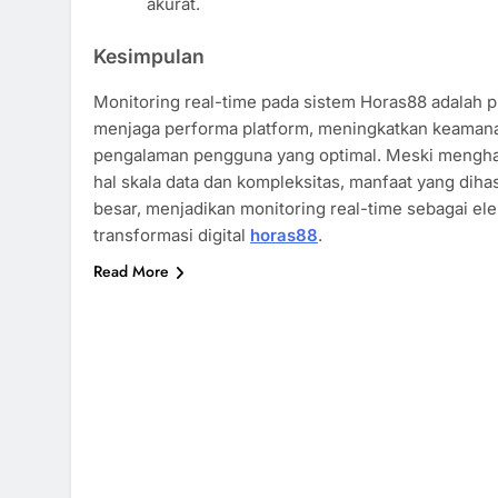
akurat.
Kesimpulan
Monitoring real-time pada sistem Horas88 adalah p
menjaga performa platform, meningkatkan keaman
pengalaman pengguna yang optimal. Meski mengha
hal skala data dan kompleksitas, manfaat yang dihas
besar, menjadikan monitoring real-time sebagai el
transformasi digital
horas88
.
Read More