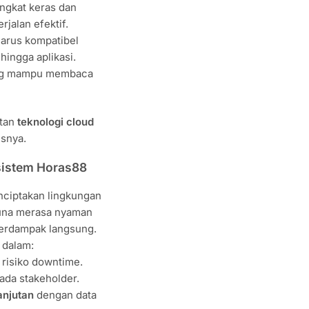
gkat keras dan
jalan efektif.
arus kompatibel
hingga aplikasi.
ang mampu membaca
atan
teknologi cloud
isnya.
sistem Horas88
nciptakan lingkungan
una merasa nyaman
berdampak langsung.
 dalam:
risiko downtime.
da stakeholder.
anjutan
dengan data