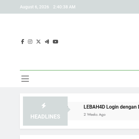
Skip
August 6, 2026
2:40:39 AM
to
content
Gab
Dapatkan 
ga Keamanan Akun
LEBAH4D Login dengan Dukungan Ta
2 Weeks Ago
HEADLINES