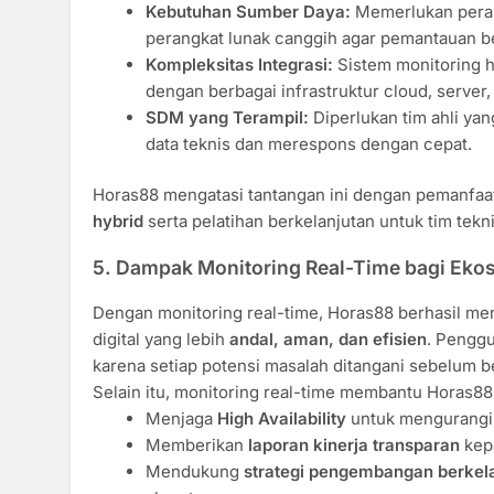
Kebutuhan Sumber Daya:
Memerlukan peran
perangkat lunak canggih agar pemantauan ber
Kompleksitas Integrasi:
Sistem monitoring h
dengan berbagai infrastruktur cloud, server, 
SDM yang Terampil:
Diperlukan tim ahli y
data teknis dan merespons dengan cepat.
Horas88 mengatasi tantangan ini dengan pemanfa
hybrid
serta pelatihan berkelanjutan untuk tim tekn
5. Dampak Monitoring Real-Time bagi Eko
Dengan monitoring real-time, Horas88 berhasil me
digital yang lebih
andal, aman, dan efisien
. Pengg
karena setiap potensi masalah ditangani sebelum 
Selain itu, monitoring real-time membantu Horas88
Menjaga
High Availability
untuk mengurangi 
Memberikan
laporan kinerja transparan
kepa
Mendukung
strategi pengembangan berkel