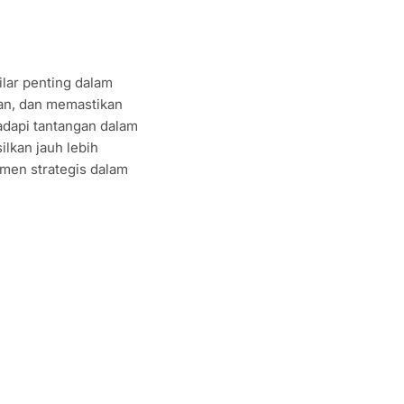
ilar penting dalam
an, dan memastikan
dapi tantangan dalam
ilkan jauh lebih
emen strategis dalam