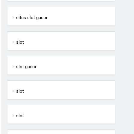
situs slot gacor
slot
slot gacor
slot
slot