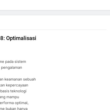
8: Optimalisasi
ime pada sistem
a pengalaman
 dan keamanan sebuah
kan kepercayaan
basis teknologi
yang mampu
erforma optimal,
time bukan hanya