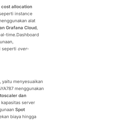
 cost allocation
seperti instance
menggunakan alat
dan Grafana Cloud
,
eal-time.Dashboard
unaan,
i seperti
over-
, yaitu menyesuaikan
KAYA787 menggunakan
toscaler dan
kapasitas server
nggunaan
Spot
an biaya hingga