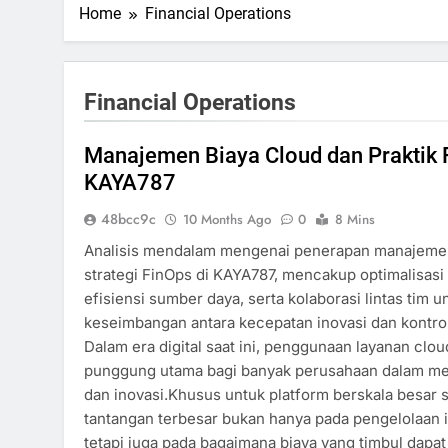
Home
Financial Operations
Financial Operations
Manajemen Biaya Cloud dan Praktik 
KAYA787
48bcc9c
10 Months Ago
0
8 Mins
Analisis mendalam mengenai penerapan manajemen
strategi FinOps di KAYA787, mencakup optimalisasi
efisiensi sumber daya, serta kolaborasi lintas tim 
keseimbangan antara kecepatan inovasi dan kontrol 
Dalam era digital saat ini, penggunaan layanan clou
punggung utama bagi banyak perusahaan dalam m
dan inovasi.Khusus untuk platform berskala besar 
tantangan terbesar bukan hanya pada pengelolaan i
tetapi juga pada bagaimana biaya yang timbul dapat