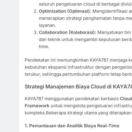
seluruh pengeluaran cloud di berbagai divisi
Optimization (Optimasi):
Mengidentifikasi 
menerapkan strategi penghematan tanpa me
layanan.
Collaboration (Kolaborasi):
Menyatukan tim 
dan teknik untuk mengambil keputusan berda
time.
Pendekatan ini memungkinkan KAYA787 menjaga k
kebutuhan ekspansi infrastruktur dengan pengelol
terukur, sehingga pertumbuhan platform tetap berke
Strategi Manajemen Biaya Cloud di KAYA7
KAYA787 menggunakan pendekatan berbasis
Clou
Framework
untuk mengelola pengeluaran infrastru
kompleks.Beberapa strategi utama yang diterapkan 
1.
Pemantauan dan Analitik Biaya Real-Time