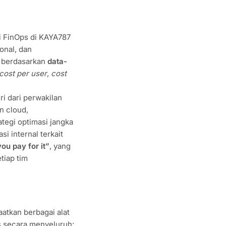
i FinOps di KAYA787
onal, dan
n berdasarkan
data-
cost per user
,
cost
ri dari perwakilan
n cloud,
tegi optimasi jangka
i internal terkait
you pay for it”
, yang
tiap tim
tkan berbagai alat
s secara menyeluruh: