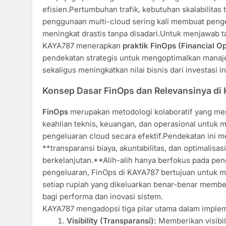
efisien.Pertumbuhan trafik, kebutuhan skalabilitas t
penggunaan multi-cloud sering kali membuat peng
meningkat drastis tanpa disadari.Untuk menjawab t
KAYA787 menerapkan
praktik FinOps (Financial O
pendekatan strategis untuk mengoptimalkan manaj
sekaligus meningkatkan nilai bisnis dari investasi in
Konsep Dasar FinOps dan Relevansinya d
FinOps
merupakan metodologi kolaboratif yang m
keahlian teknis, keuangan, dan operasional untuk 
pengeluaran cloud secara efektif.Pendekatan ini 
**transparansi biaya, akuntabilitas, dan optimalisasi
berkelanjutan.**Alih-alih hanya berfokus pada pe
pengeluaran, FinOps di KAYA787 bertujuan untuk 
setiap rupiah yang dikeluarkan benar-benar member
bagi performa dan inovasi sistem.
KAYA787 mengadopsi tiga pilar utama dalam implem
Visibility (Transparansi):
Memberikan visibil