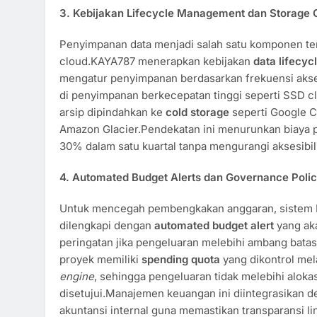
3.
Kebijakan Lifecycle Management dan Storage O
Penyimpanan data menjadi salah satu komponen te
cloud.KAYA787 menerapkan kebijakan
data lifecy
mengatur penyimpanan berdasarkan frekuensi akses
di penyimpanan berkecepatan tinggi seperti SSD c
arsip dipindahkan ke
cold storage
seperti Google C
Amazon Glacier.Pendekatan ini menurunkan biaya
30% dalam satu kuartal tanpa mengurangi aksesibili
4.
Automated Budget Alerts dan Governance Poli
Untuk mencegah pembengkakan anggaran, sistem
dilengkapi dengan
automated budget alert
yang ak
peringatan jika pengeluaran melebihi ambang batas
proyek memiliki
spending quota
yang dikontrol mel
engine
, sehingga pengeluaran tidak melebihi aloka
disetujui.Manajemen keuangan ini diintegrasikan 
akuntansi internal guna memastikan transparansi l