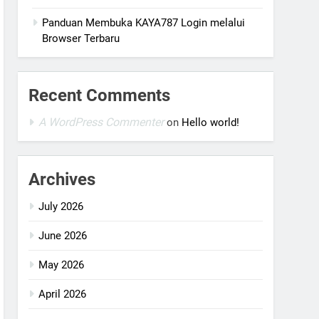
Panduan Membuka KAYA787 Login melalui
Browser Terbaru
Recent Comments
A WordPress Commenter
on
Hello world!
Archives
July 2026
June 2026
May 2026
April 2026