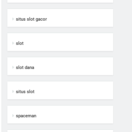
situs slot gacor
slot
slot dana
situs slot
spaceman