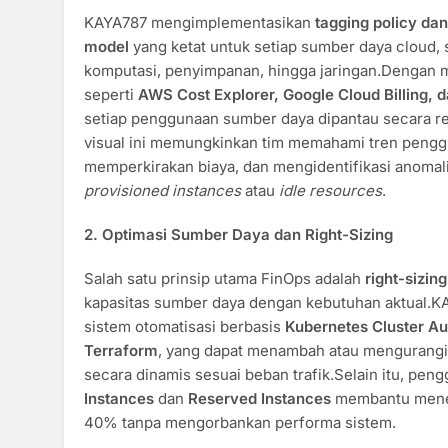
KAYA787 mengimplementasikan
tagging policy dan
model
yang ketat untuk setiap sumber daya cloud, 
komputasi, penyimpanan, hingga jaringan.Dengan 
seperti
AWS Cost Explorer, Google Cloud Billing, 
setiap penggunaan sumber daya dipantau secara r
visual ini memungkinkan tim memahami tren pengg
memperkirakan biaya, dan mengidentifikasi anomal
provisioned instances
atau
idle resources
.
2.
Optimasi Sumber Daya dan Right-Sizing
Salah satu prinsip utama FinOps adalah
right-sizing
kapasitas sumber daya dengan kebutuhan aktual.
sistem otomatisasi berbasis
Kubernetes Cluster Au
Terraform
, yang dapat menambah atau mengurangi 
secara dinamis sesuai beban trafik.Selain itu, pe
Instances
dan
Reserved Instances
membantu menek
40% tanpa mengorbankan performa sistem.