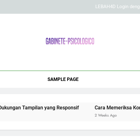
LEBAH4D Login denga
Cara Memeriksa Konek
Cara Mengatasi Kode Verifikasi
EDWINSLOT Log
inete Psicologico
LEBAH4D Login denga
Dukungan Kesehatan Mental Dari Gabinete Psicologico. Konseli
Cara Memeriksa Konek
SAMPLE PAGE
Cara Mengatasi Kode Verifikasi
pilan yang Responsif
Cara Memeriksa Koneksi Sebel
2 Weeks Ago