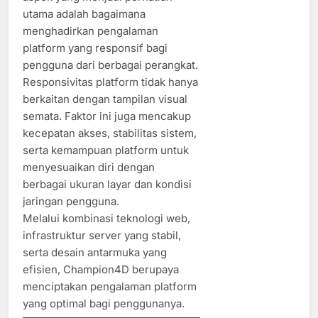
utama adalah bagaimana
menghadirkan pengalaman
platform yang responsif bagi
pengguna dari berbagai perangkat.
Responsivitas platform tidak hanya
berkaitan dengan tampilan visual
semata. Faktor ini juga mencakup
kecepatan akses, stabilitas sistem,
serta kemampuan platform untuk
menyesuaikan diri dengan
berbagai ukuran layar dan kondisi
jaringan pengguna.
Melalui kombinasi teknologi web,
infrastruktur server yang stabil,
serta desain antarmuka yang
efisien, Champion4D berupaya
menciptakan pengalaman platform
yang optimal bagi penggunanya.