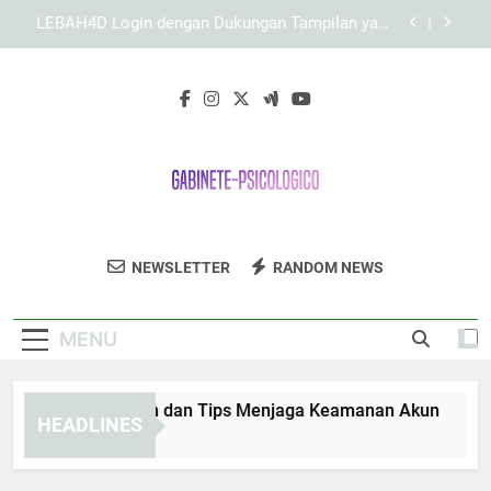
Skip
Cara Memeriksa Koneksi Sebelum Melakukan
to
Login KAYA787
content
Cara Mengatasi Kode Verifikasi yang Tidak
Masuk saat Login KAYA787
EDWINSLOT Login dan Tips Menjaga Keamanan
Akun
LEBAH4D Login dengan Dukungan Tampilan yang
Responsif
Cara Memeriksa Koneksi Sebelum Melakukan
Login KAYA787
Gabinete
Dapatkan Dukungan Kesehatan Mental Dari
Cara Mengatasi Kode Verifikasi yang Tidak
NEWSLETTER
RANDOM NEWS
Psicologico
Masuk saat Login KAYA787
Gabinete Psicologico. Konseling Yang
Profesional Untuk Setiap Kebutuhan.
MENU
DWINSLOT Login dan Tips Menjaga Keamanan Akun
LEB
HEADLINES
Weeks Ago
2 We