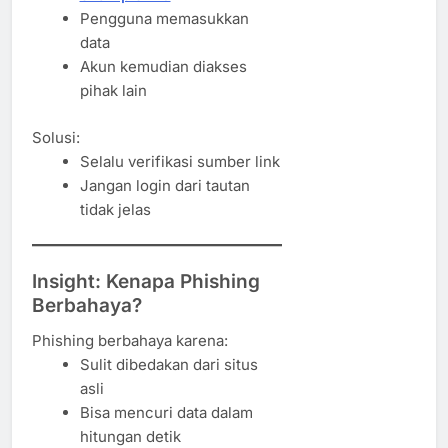
Pengguna memasukkan
data
Akun kemudian diakses
pihak lain
Solusi:
Selalu verifikasi sumber link
Jangan login dari tautan
tidak jelas
Insight: Kenapa Phishing
Berbahaya?
Phishing berbahaya karena:
Sulit dibedakan dari situs
asli
Bisa mencuri data dalam
hitungan detik