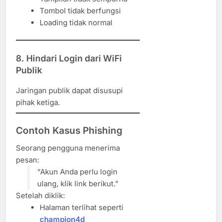
Tombol tidak berfungsi
Loading tidak normal
8. Hindari Login dari WiFi
Publik
Jaringan publik dapat disusupi
pihak ketiga.
Contoh Kasus Phishing
Seorang pengguna menerima
pesan:
“Akun Anda perlu login
ulang, klik link berikut.”
Setelah diklik:
Halaman terlihat seperti
champion4d