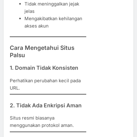
Tidak meninggalkan jejak
jelas
Mengakibatkan kehilangan
akses akun
Cara Mengetahui Situs
Palsu
1. Domain Tidak Konsisten
Perhatikan perubahan kecil pada
URL.
2. Tidak Ada Enkripsi Aman
Situs resmi biasanya
menggunakan protokol aman.