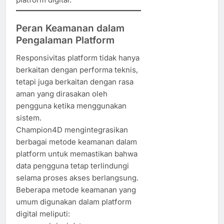
Peran Keamanan dalam
Pengalaman Platform
Responsivitas platform tidak hanya
berkaitan dengan performa teknis,
tetapi juga berkaitan dengan rasa
aman yang dirasakan oleh
pengguna ketika menggunakan
sistem.
Champion4D mengintegrasikan
berbagai metode keamanan dalam
platform untuk memastikan bahwa
data pengguna tetap terlindungi
selama proses akses berlangsung.
Beberapa metode keamanan yang
umum digunakan dalam platform
digital meliputi: