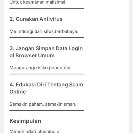
Untuk keamanan maksimal.
2. Gunakan Antivirus
Melindungi dari situs berbahaya.
3. Jangan Simpan Data Login
di Browser Umum
Mengurangi risiko pencurian.
4. Edukasi Diri Tentang Scam
Online
Semakin paham, semakin aman.
Kesimpulan
Menghindari phishing di