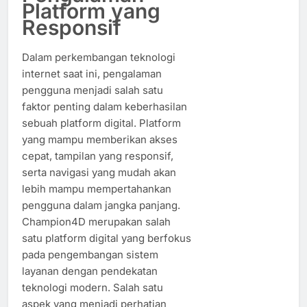
Platform yang
Responsif
Dalam perkembangan teknologi
internet saat ini, pengalaman
pengguna menjadi salah satu
faktor penting dalam keberhasilan
sebuah platform digital. Platform
yang mampu memberikan akses
cepat, tampilan yang responsif,
serta navigasi yang mudah akan
lebih mampu mempertahankan
pengguna dalam jangka panjang.
Champion4D merupakan salah
satu platform digital yang berfokus
pada pengembangan sistem
layanan dengan pendekatan
teknologi modern. Salah satu
aspek yang menjadi perhatian