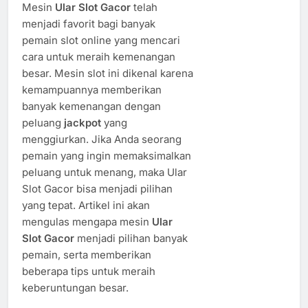
Mesin
Ular Slot Gacor
telah
menjadi favorit bagi banyak
pemain slot online yang mencari
cara untuk meraih kemenangan
besar. Mesin slot ini dikenal karena
kemampuannya memberikan
banyak kemenangan dengan
peluang
jackpot
yang
menggiurkan. Jika Anda seorang
pemain yang ingin memaksimalkan
peluang untuk menang, maka Ular
Slot Gacor bisa menjadi pilihan
yang tepat. Artikel ini akan
mengulas mengapa mesin
Ular
Slot Gacor
menjadi pilihan banyak
pemain, serta memberikan
beberapa tips untuk meraih
keberuntungan besar.