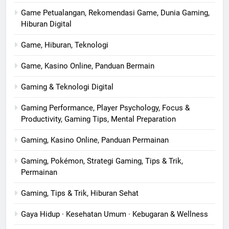
Game Petualangan, Rekomendasi Game, Dunia Gaming,
Hiburan Digital
Game, Hiburan, Teknologi
Game, Kasino Online, Panduan Bermain
Gaming & Teknologi Digital
Gaming Performance, Player Psychology, Focus &
Productivity, Gaming Tips, Mental Preparation
Gaming, Kasino Online, Panduan Permainan
Gaming, Pokémon, Strategi Gaming, Tips & Trik,
Permainan
Gaming, Tips & Trik, Hiburan Sehat
Gaya Hidup · Kesehatan Umum · Kebugaran & Wellness