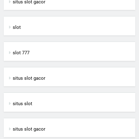
situs slot gacor
slot
slot 777
situs slot gacor
situs slot
situs slot gacor