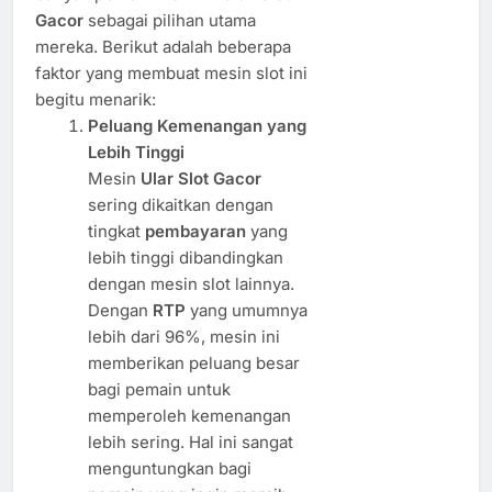
Gacor
sebagai pilihan utama
mereka. Berikut adalah beberapa
faktor yang membuat mesin slot ini
begitu menarik:
Peluang Kemenangan yang
Lebih Tinggi
Mesin
Ular Slot Gacor
sering dikaitkan dengan
tingkat
pembayaran
yang
lebih tinggi dibandingkan
dengan mesin slot lainnya.
Dengan
RTP
yang umumnya
lebih dari 96%, mesin ini
memberikan peluang besar
bagi pemain untuk
memperoleh kemenangan
lebih sering. Hal ini sangat
menguntungkan bagi