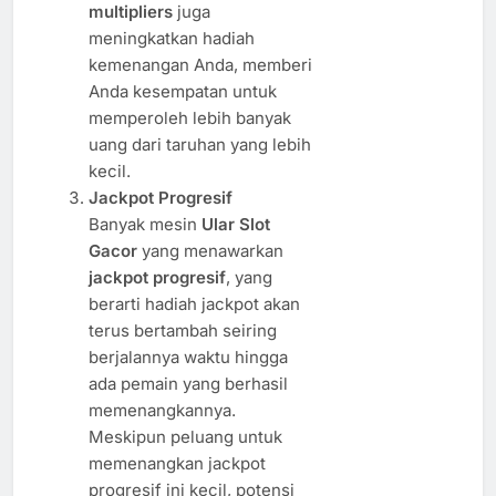
multipliers
juga
meningkatkan hadiah
kemenangan Anda, memberi
Anda kesempatan untuk
memperoleh lebih banyak
uang dari taruhan yang lebih
kecil.
Jackpot Progresif
Banyak mesin
Ular Slot
Gacor
yang menawarkan
jackpot progresif
, yang
berarti hadiah jackpot akan
terus bertambah seiring
berjalannya waktu hingga
ada pemain yang berhasil
memenangkannya.
Meskipun peluang untuk
memenangkan jackpot
progresif ini kecil, potensi