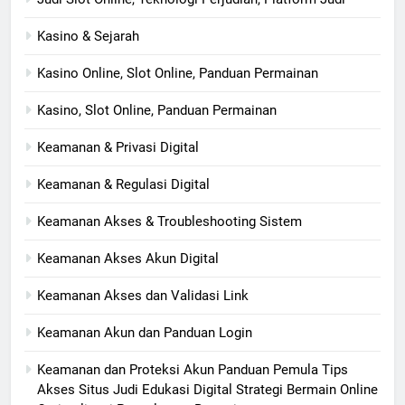
Kasino & Sejarah
Kasino Online, Slot Online, Panduan Permainan
Kasino, Slot Online, Panduan Permainan
Keamanan & Privasi Digital
Keamanan & Regulasi Digital
Keamanan Akses & Troubleshooting Sistem
Keamanan Akses Akun Digital
Keamanan Akses dan Validasi Link
Keamanan Akun dan Panduan Login
Keamanan dan Proteksi Akun Panduan Pemula Tips
Akses Situs Judi Edukasi Digital Strategi Bermain Online