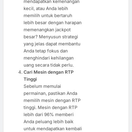
mendapatkan kemenangan
kecil, atau Anda lebih
memilih untuk bertaruh
lebih besar dengan harapan
memenangkan jackpot
besar? Menyusun strategi
yang jelas dapat membantu
Anda tetap fokus dan
menghindari kehilangan
uang secara tidak perlu.
Cari Mesin dengan RTP
Tinggi
Sebelum memulai
permainan, pastikan Anda
memilih mesin dengan RTP
tinggi. Mesin dengan RTP
lebih dari 96% memberi
Anda peluang lebih baik
untuk mendapatkan kembali