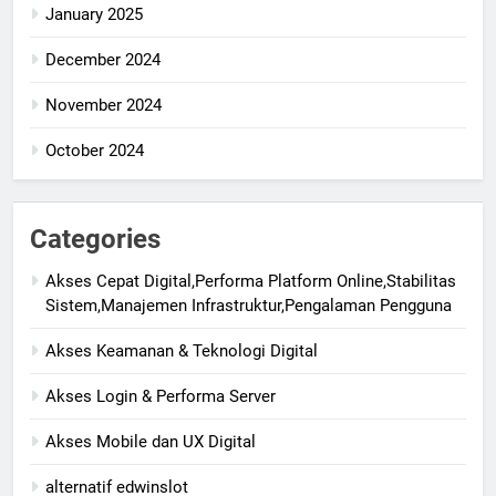
January 2025
December 2024
November 2024
October 2024
Categories
Akses Cepat Digital,Performa Platform Online,Stabilitas
Sistem,Manajemen Infrastruktur,Pengalaman Pengguna
Akses Keamanan & Teknologi Digital
Akses Login & Performa Server
Akses Mobile dan UX Digital
alternatif edwinslot