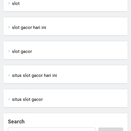
slot
slot gacor hari ini
slot gacor
situs slot gacor hari ini
situs slot gacor
Search