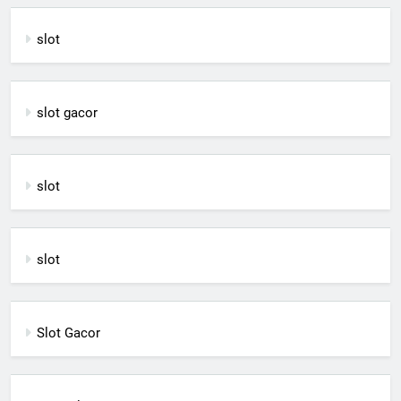
slot
slot gacor
slot
slot
Slot Gacor