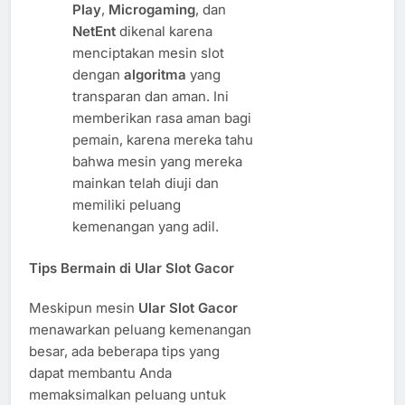
Play
,
Microgaming
, dan
NetEnt
dikenal karena
menciptakan mesin slot
dengan
algoritma
yang
transparan dan aman. Ini
memberikan rasa aman bagi
pemain, karena mereka tahu
bahwa mesin yang mereka
mainkan telah diuji dan
memiliki peluang
kemenangan yang adil.
Tips Bermain di Ular Slot Gacor
Meskipun mesin
Ular Slot Gacor
menawarkan peluang kemenangan
besar, ada beberapa tips yang
dapat membantu Anda
memaksimalkan peluang untuk