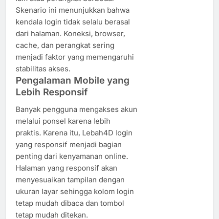
Skenario ini menunjukkan bahwa
kendala login tidak selalu berasal
dari halaman. Koneksi, browser,
cache, dan perangkat sering
menjadi faktor yang memengaruhi
stabilitas akses.
Pengalaman Mobile yang
Lebih Responsif
Banyak pengguna mengakses akun
melalui ponsel karena lebih
praktis. Karena itu, Lebah4D login
yang responsif menjadi bagian
penting dari kenyamanan online.
Halaman yang responsif akan
menyesuaikan tampilan dengan
ukuran layar sehingga kolom login
tetap mudah dibaca dan tombol
tetap mudah ditekan.