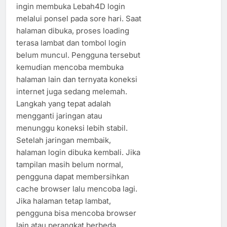
ingin membuka Lebah4D login
melalui ponsel pada sore hari. Saat
halaman dibuka, proses loading
terasa lambat dan tombol login
belum muncul. Pengguna tersebut
kemudian mencoba membuka
halaman lain dan ternyata koneksi
internet juga sedang melemah.
Langkah yang tepat adalah
mengganti jaringan atau
menunggu koneksi lebih stabil.
Setelah jaringan membaik,
halaman login dibuka kembali. Jika
tampilan masih belum normal,
pengguna dapat membersihkan
cache browser lalu mencoba lagi.
Jika halaman tetap lambat,
pengguna bisa mencoba browser
lain atau perangkat berbeda.