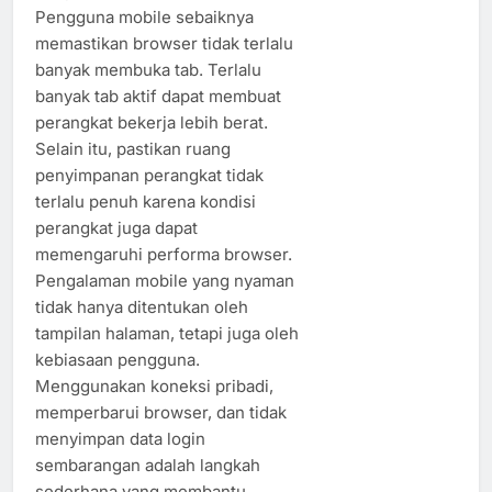
Pengguna mobile sebaiknya
memastikan browser tidak terlalu
banyak membuka tab. Terlalu
banyak tab aktif dapat membuat
perangkat bekerja lebih berat.
Selain itu, pastikan ruang
penyimpanan perangkat tidak
terlalu penuh karena kondisi
perangkat juga dapat
memengaruhi performa browser.
Pengalaman mobile yang nyaman
tidak hanya ditentukan oleh
tampilan halaman, tetapi juga oleh
kebiasaan pengguna.
Menggunakan koneksi pribadi,
memperbarui browser, dan tidak
menyimpan data login
sembarangan adalah langkah
sederhana yang membantu