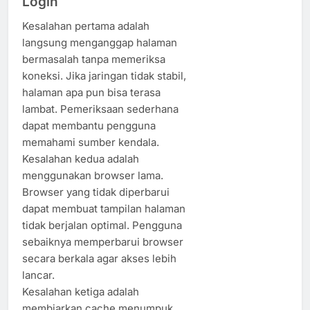
Login
Kesalahan pertama adalah
langsung menganggap halaman
bermasalah tanpa memeriksa
koneksi. Jika jaringan tidak stabil,
halaman apa pun bisa terasa
lambat. Pemeriksaan sederhana
dapat membantu pengguna
memahami sumber kendala.
Kesalahan kedua adalah
menggunakan browser lama.
Browser yang tidak diperbarui
dapat membuat tampilan halaman
tidak berjalan optimal. Pengguna
sebaiknya memperbarui browser
secara berkala agar akses lebih
lancar.
Kesalahan ketiga adalah
membiarkan cache menumpuk