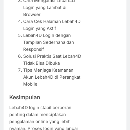
Cara Mengatasi Lebah4D
Login yang Lambat di
Browser
Cara Cek Halaman Lebah4D
Login yang Aktif
Lebah4D Login dengan
Tampilan Sederhana dan
Responsif
Solusi Praktis Saat Lebah4D
Tidak Bisa Dibuka
Tips Menjaga Keamanan
Akun Lebah4D di Perangkat
Mobile
Kesimpulan
Lebah4D login stabil berperan
penting dalam menciptakan
pengalaman online yang lebih
nyaman. Proses login yang lancar