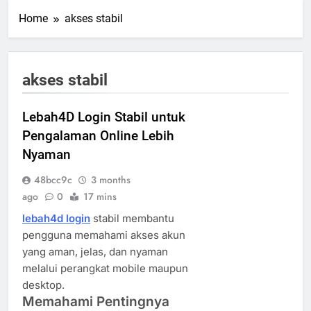
Home
akses stabil
akses stabil
Lebah4D Login Stabil untuk
Pengalaman Online Lebih
Nyaman
48bcc9c
3 months
ago
0
17 mins
lebah4d login
stabil membantu
pengguna memahami akses akun
yang aman, jelas, dan nyaman
melalui perangkat mobile maupun
desktop.
Memahami Pentingnya