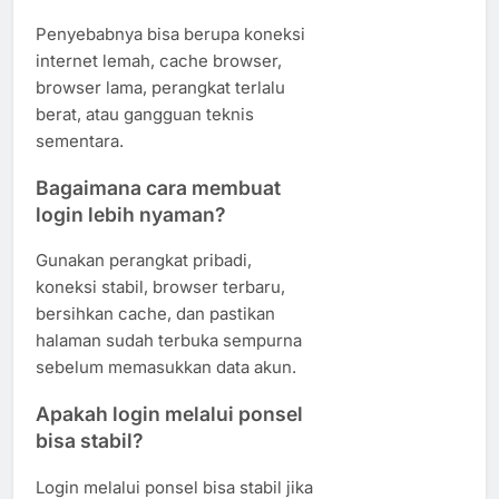
Penyebabnya bisa berupa koneksi
internet lemah, cache browser,
browser lama, perangkat terlalu
berat, atau gangguan teknis
sementara.
Bagaimana cara membuat
login lebih nyaman?
Gunakan perangkat pribadi,
koneksi stabil, browser terbaru,
bersihkan cache, dan pastikan
halaman sudah terbuka sempurna
sebelum memasukkan data akun.
Apakah login melalui ponsel
bisa stabil?
Login melalui ponsel bisa stabil jika