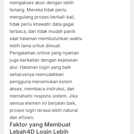
mengakses akun dengan lebih
tenang. Mereka tidak perlu
mengulang proses berkali-kali,
tidak perlu khawatir data gagal
terbaca, dan tidak mudah panik
saat halaman membutuhkan waktu
lebih lama untuk dimuat.
Pengalaman online yang nyaman
juga berkaitan dengan kejelasan
alur. Halaman login yang baik
seharusnya memudahkan
pengguna menemukan kolom
akses, membaca instruksi, dan
memahami respons sistem. Jika
semua elemen ini berjalan baik,
proses login terasa lebih natural
dan efisien.
Faktor yang Membuat
Lebah4D Login Lebih