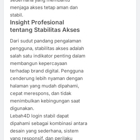
menjaga akses tetap aman dan
stabil.
Insight Profesional
tentang Stabilitas Akses
Dari sudut pandang pengalaman
pengguna, stabilitas akses adalah
salah satu indikator penting dalam
membangun kepercayaan
terhadap brand digital. Pengguna
cenderung lebih nyaman dengan
halaman yang mudah dipahami,
cepat merespons, dan tidak
menimbulkan kebingungan saat
digunakan.
Lebah4D login stabil dapat
dipahami sebagai kombinasi antara
desain yang sederhana, sistem
yang responsif, dan perilaku