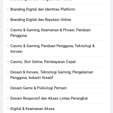
Branding Digital dan Identitas Platform
Branding Digital dan Reputasi Online
Casino & Gaming, Keamanan & Privasi, Panduan
Pengguna
Casino & Gaming, Panduan Pengguna, Teknologi &
Inovasi
Casino, Slot Online, Pembayaran Cepat
Desain & Inovasi, Teknologi Gaming, Pengalaman
Pengguna, Industri Kreatif
Desain Game & Psikologi Pemain
Desain Responsif dan Akses Lintas Perangkat
Digital & Keamanan Akses