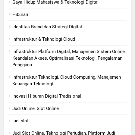
Gaya Hidup Mahasiswa & Teknologi Digital
Hiburan
Identitas Brand dan Strategi Digital
Infrastruktur & Teknologi Cloud
Infrastruktur Platform Digital, Manajemen Sistem Online,
Keandalan Akses, Optimalisasi Teknologi, Pengalaman
Pengguna
Infrastruktur Teknologi, Cloud Computing, Manajemen
Keuangan Teknologi
Inovasi Hiburan Digital Tradisional
Judi Online, Slot Online
judi slot
Judi Slot Online, Teknologi Perjudian, Platform Judi