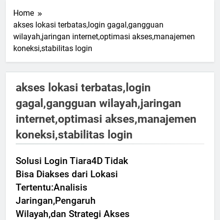
Home
akses lokasi terbatas,login gagal,gangguan
wilayah,jaringan internet,optimasi akses,manajemen
koneksi,stabilitas login
akses lokasi terbatas,login
gagal,gangguan wilayah,jaringan
internet,optimasi akses,manajemen
koneksi,stabilitas login
Solusi Login Tiara4D Tidak
Bisa Diakses dari Lokasi
Tertentu:Analisis
Jaringan,Pengaruh
Wilayah,dan Strategi Akses