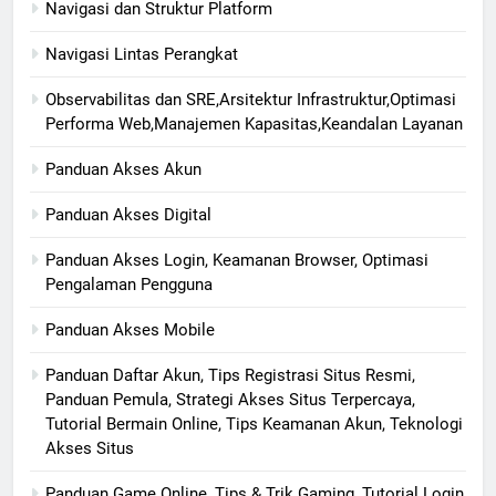
Navigasi dan Struktur Platform
Navigasi Lintas Perangkat
Observabilitas dan SRE,Arsitektur Infrastruktur,Optimasi
Performa Web,Manajemen Kapasitas,Keandalan Layanan
Panduan Akses Akun
Panduan Akses Digital
Panduan Akses Login, Keamanan Browser, Optimasi
Pengalaman Pengguna
Panduan Akses Mobile
Panduan Daftar Akun, Tips Registrasi Situs Resmi,
Panduan Pemula, Strategi Akses Situs Terpercaya,
Tutorial Bermain Online, Tips Keamanan Akun, Teknologi
Akses Situs
Panduan Game Online, Tips & Trik Gaming, Tutorial Login