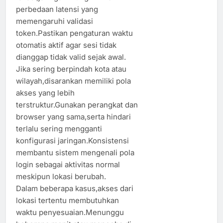
perbedaan latensi yang
memengaruhi validasi
token.Pastikan pengaturan waktu
otomatis aktif agar sesi tidak
dianggap tidak valid sejak awal.
Jika sering berpindah kota atau
wilayah,disarankan memiliki pola
akses yang lebih
terstruktur.Gunakan perangkat dan
browser yang sama,serta hindari
terlalu sering mengganti
konfigurasi jaringan.Konsistensi
membantu sistem mengenali pola
login sebagai aktivitas normal
meskipun lokasi berubah.
Dalam beberapa kasus,akses dari
lokasi tertentu membutuhkan
waktu penyesuaian.Menunggu