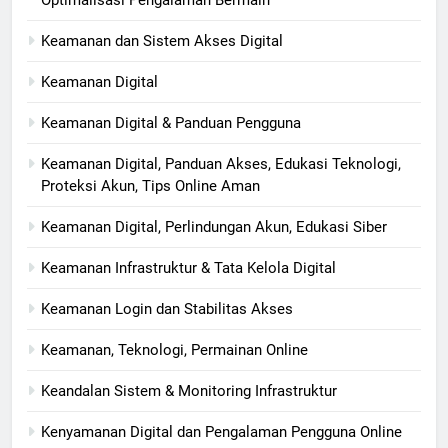
Optimalisasi Pengalaman Bermain
Keamanan dan Sistem Akses Digital
Keamanan Digital
Keamanan Digital & Panduan Pengguna
Keamanan Digital, Panduan Akses, Edukasi Teknologi,
Proteksi Akun, Tips Online Aman
Keamanan Digital, Perlindungan Akun, Edukasi Siber
Keamanan Infrastruktur & Tata Kelola Digital
Keamanan Login dan Stabilitas Akses
Keamanan, Teknologi, Permainan Online
Keandalan Sistem & Monitoring Infrastruktur
Kenyamanan Digital dan Pengalaman Pengguna Online