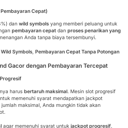
an Pembayaran Cepat)
8%) dan
wild symbols
yang memberi peluang untuk
engan
pembayaran cepat
dan
proses penarikan yang
emenangan Anda tanpa biaya tersembunyi.
,
Wild Symbols
,
Pembayaran Cepat Tanpa Potongan
iland Gacor dengan Pembayaran Tercepat
Progresif
anya harus
bertaruh maksimal
. Mesin slot progresif
 untuk memenuhi syarat mendapatkan jackpot
ari jumlah maksimal, Anda mungkin tidak akan
ot.
l
agar memenuhi syarat untuk
jackpot progresif
.