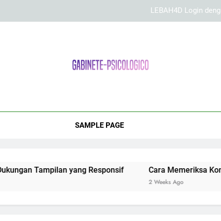
LEBAH4D Login denga
Cara Memeriksa Konek
Cara Mengatasi Kode Verifikasi
EDWINSLOT Log
inete Psicologico
LEBAH4D Login denga
Dukungan Kesehatan Mental Dari Gabinete Psicologico. Konseli
Cara Memeriksa Konek
SAMPLE PAGE
Cara Mengatasi Kode Verifikasi
pilan yang Responsif
Cara Memeriksa Koneksi Sebel
2 Weeks Ago