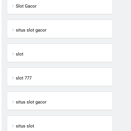
Slot Gacor
situs slot gacor
slot
slot 777
situs slot gacor
situs slot