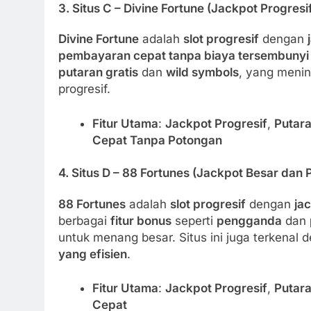
3.
Situs C – Divine Fortune (Jackpot Progre
Divine Fortune
adalah
slot progresif
dengan
pembayaran cepat tanpa biaya tersembunyi
putaran gratis
dan
wild symbols
, yang menin
progresif.
Fitur Utama
:
Jackpot Progresif
,
Putara
Cepat Tanpa Potongan
4.
Situs D – 88 Fortunes (Jackpot Besar dan
88 Fortunes
adalah
slot progresif
dengan
ja
berbagai
fitur bonus
seperti
pengganda
dan
untuk menang besar. Situs ini juga terkenal
yang efisien
.
Fitur Utama
:
Jackpot Progresif
,
Putara
Cepat