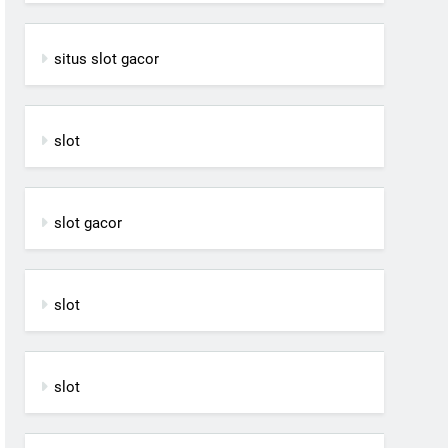
situs slot gacor
slot
slot gacor
slot
slot