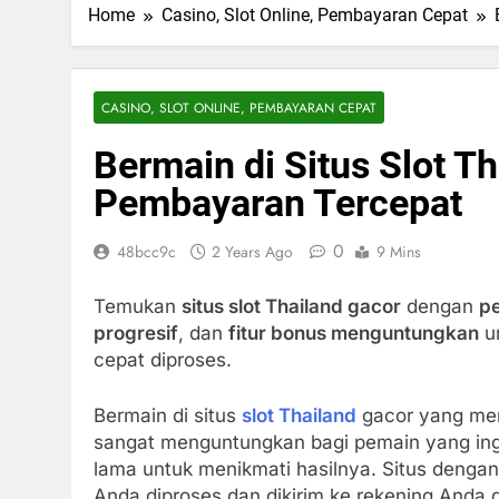
Home
Casino, Slot Online, Pembayaran Cepat
CASINO, SLOT ONLINE, PEMBAYARAN CEPAT
Bermain di Situs Slot T
Pembayaran Tercepat
0
48bcc9c
2 Years Ago
9 Mins
Temukan
situs slot Thailand gacor
dengan
p
progresif
, dan
fitur bonus menguntungkan
u
cepat diproses.
Bermain di situs
slot Thailand
gacor yang m
sangat menguntungkan bagi pemain yang in
lama untuk menikmati hasilnya. Situs denga
Anda diproses dan dikirim ke rekening Anda 