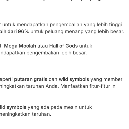
 untuk mendapatkan pengembalian yang lebih tinggi
bih dari 96%
untuk peluang menang yang lebih besar.
ti
Mega Moolah
atau
Hall of Gods
untuk
dapatkan pengembalian lebih besar.
eperti
putaran gratis
dan
wild symbols
yang memberi
ngkatkan taruhan Anda. Manfaatkan fitur-fitur ini
ild symbols
yang ada pada mesin untuk
eningkatkan taruhan.