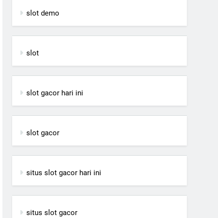
slot demo
slot
slot gacor hari ini
slot gacor
situs slot gacor hari ini
situs slot gacor