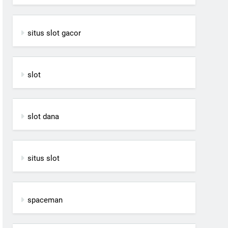
situs slot gacor
slot
slot dana
situs slot
spaceman