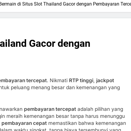
Bermain di Situs Slot Thailand Gacor dengan Pembayaran Terc
hailand Gacor dengan
embayaran tercepat
. Nikmati
RTP tinggi
,
jackpot
ntuk peluang menang besar dan kemenangan yang
enawarkan
pembayaran tercepat
adalah pilihan yang
gin meraih kemenangan besar tanpa harus menunggu
n
pembayaran cepat
memastikan bahwa kemenangan
dalam waktu singkat, tanpa biaya tersembunyi yang