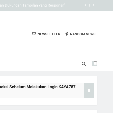
n Dukungan Tampilan yang Responsif
si Sebelum Melakukan Login KAYA787
 yang Tidak Masuk saat Login KAYA787
NEWSLETTER
RANDOM NEWS
in dan Tips Menjaga Keamanan Akun
n Dukungan Tampilan yang Responsif
ng Yang Profesional Untuk Setiap Kebutuhan.
si Sebelum Melakukan Login KAYA787
 yang Tidak Masuk saat Login KAYA787
um Melakukan Login KAYA787
Cara Mengatasi Kode Veri
3 Weeks Ago