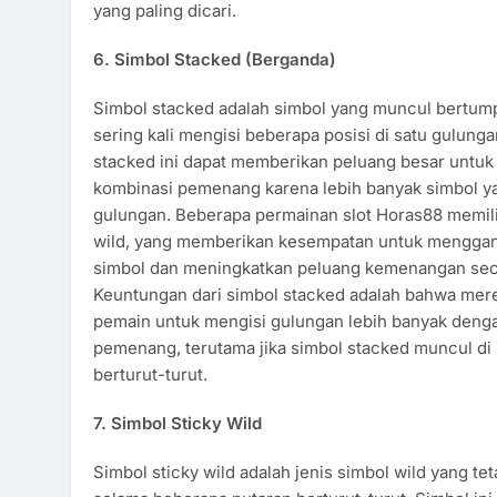
yang paling dicari.
6. Simbol Stacked (Berganda)
Simbol stacked adalah simbol yang muncul bertump
sering kali mengisi beberapa posisi di satu gulunga
stacked ini dapat memberikan peluang besar untu
kombinasi pemenang karena lebih banyak simbol ya
gulungan. Beberapa permainan slot Horas88 memili
wild, yang memberikan kesempatan untuk menggant
simbol dan meningkatkan peluang kemenangan sec
Keuntungan dari simbol stacked adalah bahwa me
pemain untuk mengisi gulungan lebih banyak deng
pemenang, terutama jika simbol stacked muncul di
berturut-turut.
7. Simbol Sticky Wild
Simbol sticky wild adalah jenis simbol wild yang te