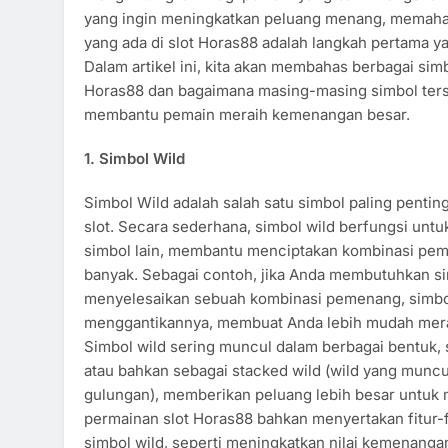
yang ingin meningkatkan peluang menang, memaha
yang ada di slot Horas88 adalah langkah pertama y
Dalam artikel ini, kita akan membahas berbagai simb
Horas88 dan bagaimana masing-masing simbol ters
membantu pemain meraih kemenangan besar.
1. Simbol Wild
Simbol Wild adalah salah satu simbol paling penti
slot. Secara sederhana, simbol wild berfungsi unt
simbol lain, membantu menciptakan kombinasi pem
banyak. Sebagai contoh, jika Anda membutuhkan si
menyelesaikan sebuah kombinasi pemenang, simbol
menggantikannya, membuat Anda lebih mudah mer
Simbol wild sering muncul dalam berbagai bentuk, s
atau bahkan sebagai stacked wild (wild yang muncul
gulungan), memberikan peluang lebih besar untuk
permainan slot Horas88 bahkan menyertakan fitur-
simbol wild, seperti meningkatkan nilai kemenanga