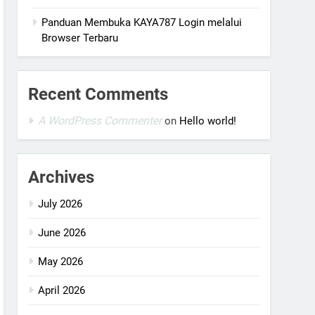
Panduan Membuka KAYA787 Login melalui
Browser Terbaru
Recent Comments
A WordPress Commenter
on
Hello world!
Archives
July 2026
June 2026
May 2026
April 2026