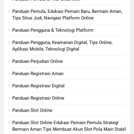
Panduan Pemula, Edukasi Pemain Baru, Bermain Aman,
Tips Situs Judi, Navigasi Platform Online
Panduan Pengguna & Teknologi Platform
Panduan Pengguna, Keamanan Digital, Tips Online,
Aplikasi Mobile, Teknologi Digital
Panduan Perjudian Online
Panduan Registrasi Aman
Panduan Registrasi Digital
Panduan Registrasi Online
Panduan Slot Online
Panduan Slot Online Edukasi Pemain Pemula Strategi
Bermain Aman Tips Membuat Akun Slot Pola Main Stabil