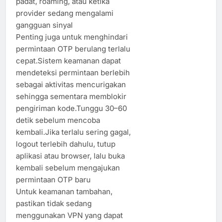
padat, roaming, atau ketika
provider sedang mengalami
gangguan sinyal
Penting juga untuk menghindari
permintaan OTP berulang terlalu
cepat.Sistem keamanan dapat
mendeteksi permintaan berlebih
sebagai aktivitas mencurigakan
sehingga sementara memblokir
pengiriman kode.Tunggu 30–60
detik sebelum mencoba
kembali.Jika terlalu sering gagal,
logout terlebih dahulu, tutup
aplikasi atau browser, lalu buka
kembali sebelum mengajukan
permintaan OTP baru
Untuk keamanan tambahan,
pastikan tidak sedang
menggunakan VPN yang dapat