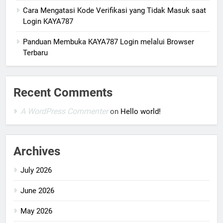
Cara Mengatasi Kode Verifikasi yang Tidak Masuk saat
Login KAYA787
Panduan Membuka KAYA787 Login melalui Browser
Terbaru
Recent Comments
A WordPress Commenter
on
Hello world!
Archives
July 2026
June 2026
May 2026