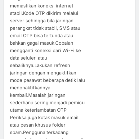
memastikan koneksi internet
stabil.Kode OTP dikirim melalui
server sehingga bila jaringan
perangkat tidak stabil, SMS atau
email OTP bisa tertunda atau
bahkan gagal masuk.Cobalah
mengganti koneksi dari Wi-Fi ke
data seluler, atau
sebaliknya.Lakukan refresh
jaringan dengan mengaktifkan
mode pesawat beberapa detik lalu
menonaktifkannya
kembali.Masalah jaringan
sederhana sering menjadi pemicu
utama keterlambatan OTP
Periksa juga kotak masuk email
atau pesan khusus folder
spam.Pengguna terkadang