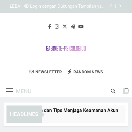
Skip
Cara Memeriksa Koneksi Sebelum Melakukan
to
Login KAYA787
content
Cara Mengatasi Kode Verifikasi yang Tidak
Masuk saat Login KAYA787
EDWINSLOT Login dan Tips Menjaga Keamanan
Akun
LEBAH4D Login dengan Dukungan Tampilan yang
Responsif
Cara Memeriksa Koneksi Sebelum Melakukan
Login KAYA787
Gabinete
Dapatkan Dukungan Kesehatan Mental Dari
Cara Mengatasi Kode Verifikasi yang Tidak
NEWSLETTER
RANDOM NEWS
Psicologico
Masuk saat Login KAYA787
Gabinete Psicologico. Konseling Yang
Profesional Untuk Setiap Kebutuhan.
MENU
DWINSLOT Login dan Tips Menjaga Keamanan Akun
LEB
HEADLINES
Weeks Ago
3 We