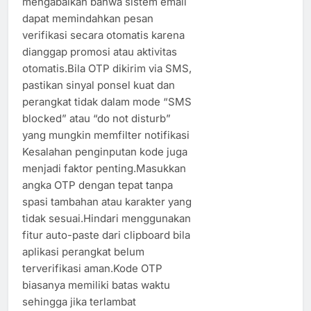
mengabaikan bahwa sistem email
dapat memindahkan pesan
verifikasi secara otomatis karena
dianggap promosi atau aktivitas
otomatis.Bila OTP dikirim via SMS,
pastikan sinyal ponsel kuat dan
perangkat tidak dalam mode “SMS
blocked” atau “do not disturb”
yang mungkin memfilter notifikasi
Kesalahan penginputan kode juga
menjadi faktor penting.Masukkan
angka OTP dengan tepat tanpa
spasi tambahan atau karakter yang
tidak sesuai.Hindari menggunakan
fitur auto-paste dari clipboard bila
aplikasi perangkat belum
terverifikasi aman.Kode OTP
biasanya memiliki batas waktu
sehingga jika terlambat