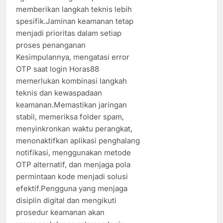
memberikan langkah teknis lebih
spesifik.Jaminan keamanan tetap
menjadi prioritas dalam setiap
proses penanganan
Kesimpulannya, mengatasi error
OTP saat login Horas88
memerlukan kombinasi langkah
teknis dan kewaspadaan
keamanan.Memastikan jaringan
stabil, memeriksa folder spam,
menyinkronkan waktu perangkat,
menonaktifkan aplikasi penghalang
notifikasi, menggunakan metode
OTP alternatif, dan menjaga pola
permintaan kode menjadi solusi
efektif.Pengguna yang menjaga
disiplin digital dan mengikuti
prosedur keamanan akan