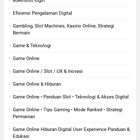
edwinslot login
Efisiensi Pengalaman Digital
Gambling, Slot Machines, Kasino Online, Strategi
Bermain
Game & Teknologi
Game Online
Game Online / Slot / UX & Inovasi
Game Online & Hiburan
Game Online • Panduan Slot • Teknologi & Akses Digital
Game Online • Tips Gaming • Mode Ranked • Strategi
Permainan
Game Online Hiburan Digital User Experience Panduan &
Edukasi