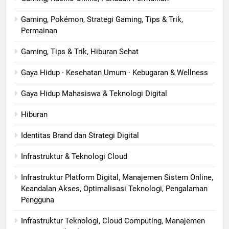
Gaming, Pokémon, Strategi Gaming, Tips & Trik,
Permainan
Gaming, Tips & Trik, Hiburan Sehat
Gaya Hidup · Kesehatan Umum · Kebugaran & Wellness
Gaya Hidup Mahasiswa & Teknologi Digital
Hiburan
Identitas Brand dan Strategi Digital
Infrastruktur & Teknologi Cloud
Infrastruktur Platform Digital, Manajemen Sistem Online,
Keandalan Akses, Optimalisasi Teknologi, Pengalaman
Pengguna
Infrastruktur Teknologi, Cloud Computing, Manajemen