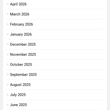
April 2026
March 2026
February 2026
January 2026
December 2025
November 2025
October 2025
September 2025
August 2025
July 2025
June 2025