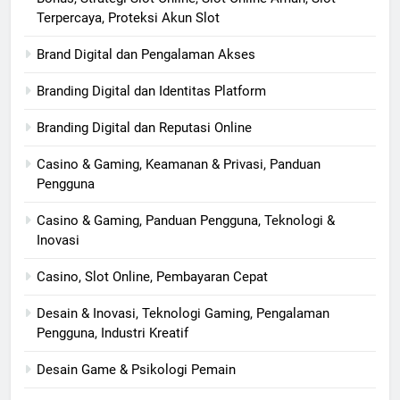
Terpercaya, Proteksi Akun Slot
Brand Digital dan Pengalaman Akses
Branding Digital dan Identitas Platform
Branding Digital dan Reputasi Online
Casino & Gaming, Keamanan & Privasi, Panduan
Pengguna
Casino & Gaming, Panduan Pengguna, Teknologi &
Inovasi
Casino, Slot Online, Pembayaran Cepat
Desain & Inovasi, Teknologi Gaming, Pengalaman
Pengguna, Industri Kreatif
Desain Game & Psikologi Pemain