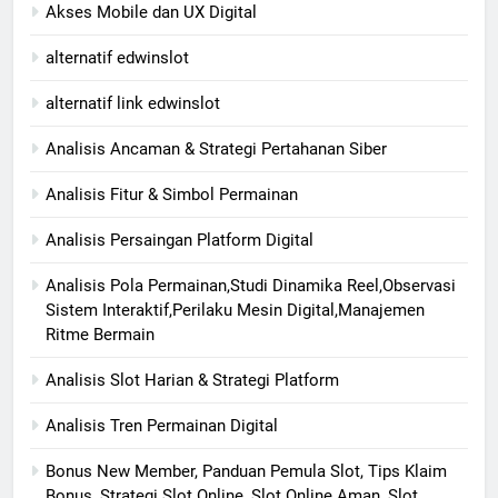
Akses Mobile dan UX Digital
alternatif edwinslot
alternatif link edwinslot
Analisis Ancaman & Strategi Pertahanan Siber
Analisis Fitur & Simbol Permainan
Analisis Persaingan Platform Digital
Analisis Pola Permainan,Studi Dinamika Reel,Observasi
Sistem Interaktif,Perilaku Mesin Digital,Manajemen
Ritme Bermain
Analisis Slot Harian & Strategi Platform
Analisis Tren Permainan Digital
Bonus New Member, Panduan Pemula Slot, Tips Klaim
Bonus, Strategi Slot Online, Slot Online Aman, Slot