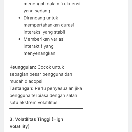
menengah dalam frekuensi
yang sedang
Dirancang untuk
mempertahankan durasi
interaksi yang stabil
Memberikan variasi
interaktif yang
menyenangkan
Keunggulan:
Cocok untuk
sebagian besar pengguna dan
mudah diadopsi
Tantangan:
Perlu penyesuaian jika
pengguna terbiasa dengan salah
satu ekstrem volatilitas
3.
Volatilitas Tinggi (High
Volatility)