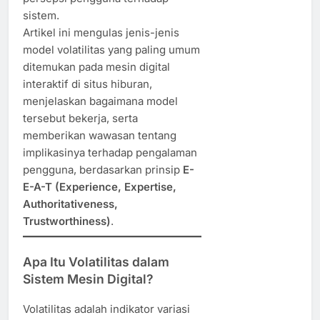
sistem.
Artikel ini mengulas jenis-jenis
model volatilitas yang paling umum
ditemukan pada mesin digital
interaktif di situs hiburan,
menjelaskan bagaimana model
tersebut bekerja, serta
memberikan wawasan tentang
implikasinya terhadap pengalaman
pengguna, berdasarkan prinsip
E-
E-A-T (Experience, Expertise,
Authoritativeness,
Trustworthiness)
.
Apa Itu Volatilitas dalam
Sistem Mesin Digital?
Volatilitas adalah indikator variasi