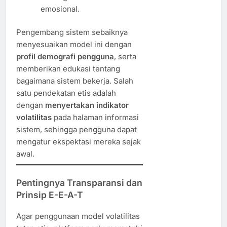
emosional.
Pengembang sistem sebaiknya
menyesuaikan model ini dengan
profil demografi pengguna
, serta
memberikan edukasi tentang
bagaimana sistem bekerja. Salah
satu pendekatan etis adalah
dengan
menyertakan indikator
volatilitas
pada halaman informasi
sistem, sehingga pengguna dapat
mengatur ekspektasi mereka sejak
awal.
Pentingnya Transparansi dan
Prinsip E-E-A-T
Agar penggunaan model volatilitas