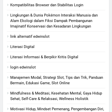
Kompatibilitas Browser dan Stabilitas Login
Lingkungan & Dunia Pokémon Interaksi Manusia dan
Alam Ekologi dalam Fiksi Dampak Pembangunan
Imajinatif Konservasi dan Kesadaran Lingkungan
link alternatif edwinslot
Literasi Digital
Literasi Informasi & Berpikir Kritis Digital
login edwinslot
Manajemen Modal, Strategi Slot, Tips dan Trik, Panduan
Bermain, Edukasi Game, Slot Online
Mindfulness & Meditasi, Kesehatan Mental, Gaya Hidup
Sehat, Self-Care & Relaksasi, Wellness Holistik
Motivasi Hidup, Mindset Pemenang, Pengembangan Diri,