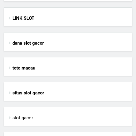
LINK SLOT
dana slot gacor
toto macau
situs slot gacor
slot gacor