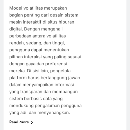
Model volatilitas merupakan
bagian penting dari desain sistem
mesin interaktif di situs hiburan
digital. Dengan mengenali
perbedaan antara volatilitas
rendah, sedang, dan tinggi,
pengguna dapat menentukan
pilihan interaksi yang paling sesuai
dengan gaya dan preferensi
mereka. Di sisi lain, pengelola
platform harus bertanggung jawab
dalam menyampaikan informasi
yang transparan dan membangun
sistem berbasis data yang
mendukung pengalaman pengguna
yang adil dan menyenangkan.
Read More