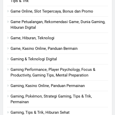
Tips & Trik
Game Online, Slot Terpercaya, Bonus dan Promo
Game Petualangan, Rekomendasi Game, Dunia Gaming,
Hiburan Digital
Game, Hiburan, Teknologi
Game, Kasino Online, Panduan Bermain
Gaming & Teknologi Digital
Gaming Performance, Player Psychology, Focus &
Productivity, Gaming Tips, Mental Preparation
Gaming, Kasino Online, Panduan Permainan
Gaming, Pokémon, Strategi Gaming, Tips & Trik,
Permainan
Gaming, Tips & Trik, Hiburan Sehat