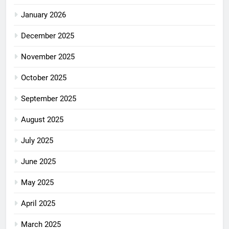
January 2026
December 2025
November 2025
October 2025
September 2025
August 2025
July 2025
June 2025
May 2025
April 2025
March 2025