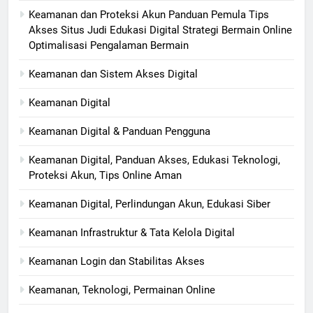
Keamanan dan Proteksi Akun Panduan Pemula Tips
Akses Situs Judi Edukasi Digital Strategi Bermain Online
Optimalisasi Pengalaman Bermain
Keamanan dan Sistem Akses Digital
Keamanan Digital
Keamanan Digital & Panduan Pengguna
Keamanan Digital, Panduan Akses, Edukasi Teknologi,
Proteksi Akun, Tips Online Aman
Keamanan Digital, Perlindungan Akun, Edukasi Siber
Keamanan Infrastruktur & Tata Kelola Digital
Keamanan Login dan Stabilitas Akses
Keamanan, Teknologi, Permainan Online