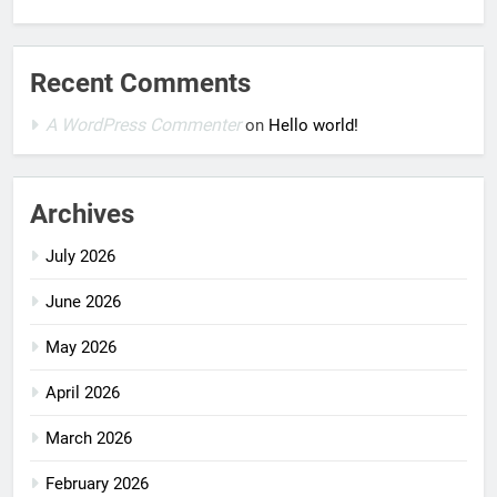
Recent Comments
A WordPress Commenter
on
Hello world!
Archives
July 2026
June 2026
May 2026
April 2026
March 2026
February 2026