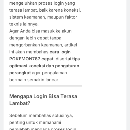
mengeluhkan proses login yang
terasa lambat, baik karena koneksi,
sistem keamanan, maupun faktor
teknis lainnya.
Agar Anda bisa masuk ke akun
dengan lebih cepat tanpa
mengorbankan keamanan, artikel
ini akan membahas
cara login
POKEMON787 cepat
, disertai
tips
optimasi koneksi dan pengaturan
perangkat
agar pengalaman
bermain semakin lancar.
Mengapa Login Bisa Terasa
Lambat?
Sebelum membahas solusinya,
penting untuk memahami
penyebab mengapa proses login