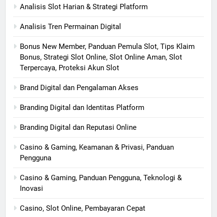
Analisis Slot Harian & Strategi Platform
Analisis Tren Permainan Digital
Bonus New Member, Panduan Pemula Slot, Tips Klaim
Bonus, Strategi Slot Online, Slot Online Aman, Slot
Terpercaya, Proteksi Akun Slot
Brand Digital dan Pengalaman Akses
Branding Digital dan Identitas Platform
Branding Digital dan Reputasi Online
Casino & Gaming, Keamanan & Privasi, Panduan
Pengguna
Casino & Gaming, Panduan Pengguna, Teknologi &
Inovasi
Casino, Slot Online, Pembayaran Cepat