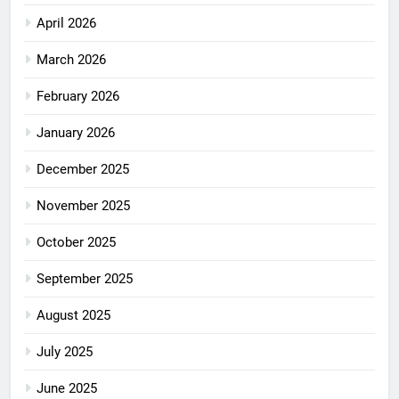
April 2026
March 2026
February 2026
January 2026
December 2025
November 2025
October 2025
September 2025
August 2025
July 2025
June 2025