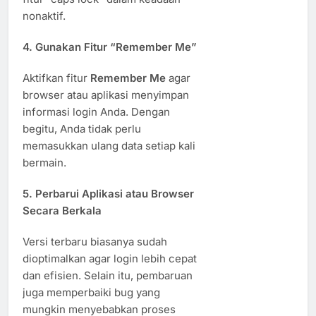
nonaktif.
4. Gunakan Fitur “Remember Me”
Aktifkan fitur
Remember Me
agar
browser atau aplikasi menyimpan
informasi login Anda. Dengan
begitu, Anda tidak perlu
memasukkan ulang data setiap kali
bermain.
5. Perbarui Aplikasi atau Browser
Secara Berkala
Versi terbaru biasanya sudah
dioptimalkan agar login lebih cepat
dan efisien. Selain itu, pembaruan
juga memperbaiki bug yang
mungkin menyebabkan proses