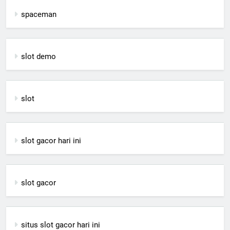
spaceman
slot demo
slot
slot gacor hari ini
slot gacor
situs slot gacor hari ini