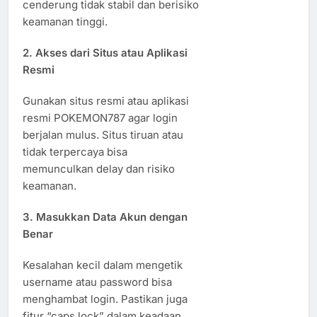
cenderung tidak stabil dan berisiko
keamanan tinggi.
2. Akses dari Situs atau Aplikasi
Resmi
Gunakan situs resmi atau aplikasi
resmi POKEMON787 agar login
berjalan mulus. Situs tiruan atau
tidak terpercaya bisa
memunculkan delay dan risiko
keamanan.
3. Masukkan Data Akun dengan
Benar
Kesalahan kecil dalam mengetik
username atau password bisa
menghambat login. Pastikan juga
fitur “caps lock” dalam keadaan