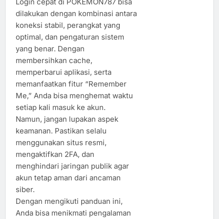
Login cepat di POKEMON787 bisa
dilakukan dengan kombinasi antara
koneksi stabil, perangkat yang
optimal, dan pengaturan sistem
yang benar. Dengan
membersihkan cache,
memperbarui aplikasi, serta
memanfaatkan fitur “Remember
Me,” Anda bisa menghemat waktu
setiap kali masuk ke akun.
Namun, jangan lupakan aspek
keamanan. Pastikan selalu
menggunakan situs resmi,
mengaktifkan 2FA, dan
menghindari jaringan publik agar
akun tetap aman dari ancaman
siber.
Dengan mengikuti panduan ini,
Anda bisa menikmati pengalaman