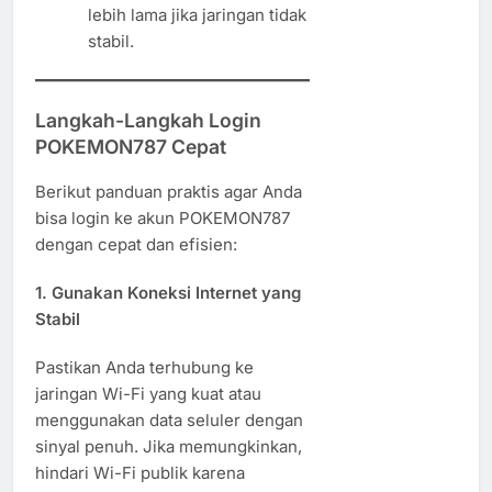
lebih lama jika jaringan tidak
stabil.
Langkah-Langkah Login
POKEMON787 Cepat
Berikut panduan praktis agar Anda
bisa login ke akun POKEMON787
dengan cepat dan efisien:
1. Gunakan Koneksi Internet yang
Stabil
Pastikan Anda terhubung ke
jaringan Wi-Fi yang kuat atau
menggunakan data seluler dengan
sinyal penuh. Jika memungkinkan,
hindari Wi-Fi publik karena