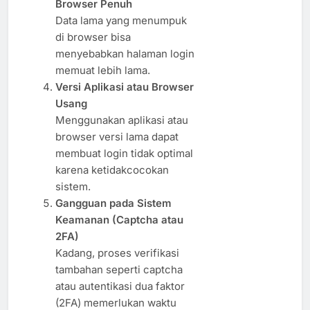
Browser Penuh
Data lama yang menumpuk
di browser bisa
menyebabkan halaman login
memuat lebih lama.
Versi Aplikasi atau Browser
Usang
Menggunakan aplikasi atau
browser versi lama dapat
membuat login tidak optimal
karena ketidakcocokan
sistem.
Gangguan pada Sistem
Keamanan (Captcha atau
2FA)
Kadang, proses verifikasi
tambahan seperti captcha
atau autentikasi dua faktor
(2FA) memerlukan waktu