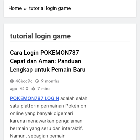
Home
tutorial login game
tutorial login game
Cara Login POKEMON787
Cepat dan Aman: Panduan
Lengkap untuk Pemain Baru
48bcc9c
9 months
ago
0
7 mins
POKEMON787 LOGIN
adalah salah
satu platform permainan Pokémon
online yang banyak digemari
karena menawarkan pengalaman
bermain yang seru dan interaktif.
Namun, sebagian pemain