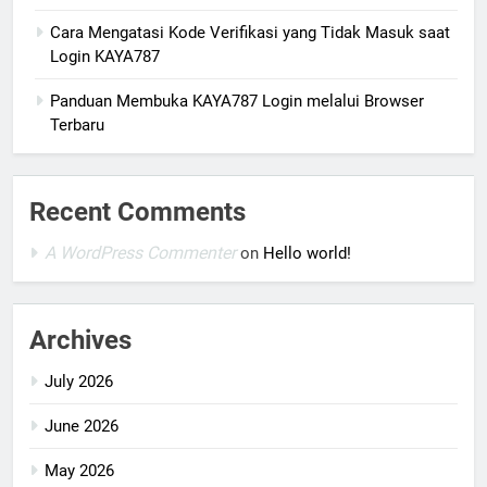
Cara Mengatasi Kode Verifikasi yang Tidak Masuk saat
Login KAYA787
Panduan Membuka KAYA787 Login melalui Browser
Terbaru
Recent Comments
A WordPress Commenter
on
Hello world!
Archives
July 2026
June 2026
May 2026