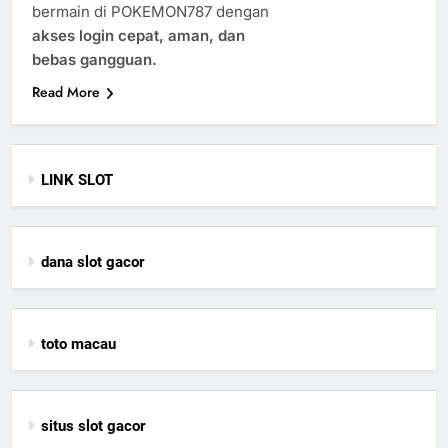
bermain di POKEMON787 dengan
akses login cepat, aman, dan
bebas gangguan.
Read More
LINK SLOT
dana slot gacor
toto macau
situs slot gacor