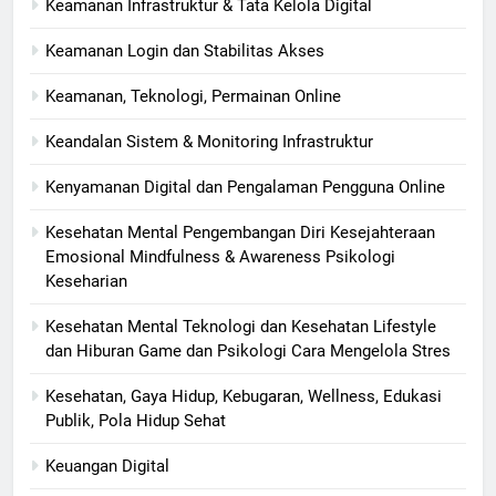
Keamanan Infrastruktur & Tata Kelola Digital
Keamanan Login dan Stabilitas Akses
Keamanan, Teknologi, Permainan Online
Keandalan Sistem & Monitoring Infrastruktur
Kenyamanan Digital dan Pengalaman Pengguna Online
Kesehatan Mental Pengembangan Diri Kesejahteraan
Emosional Mindfulness & Awareness Psikologi
Keseharian
Kesehatan Mental Teknologi dan Kesehatan Lifestyle
dan Hiburan Game dan Psikologi Cara Mengelola Stres
Kesehatan, Gaya Hidup, Kebugaran, Wellness, Edukasi
Publik, Pola Hidup Sehat
Keuangan Digital