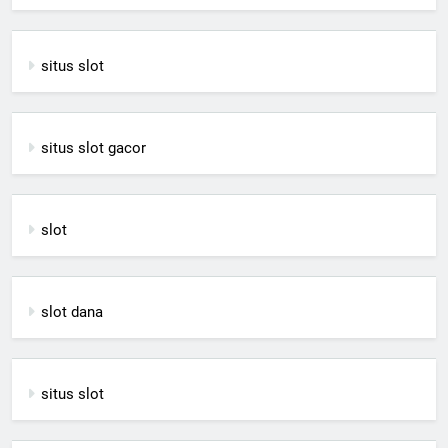
situs slot
situs slot gacor
slot
slot dana
situs slot