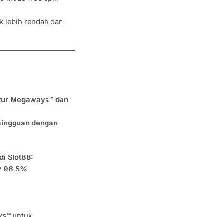
fik lebih rendah dan
itur Megaways™ dan
mingguan dengan
i Slot88:
TP 96.5%
ys™
untuk