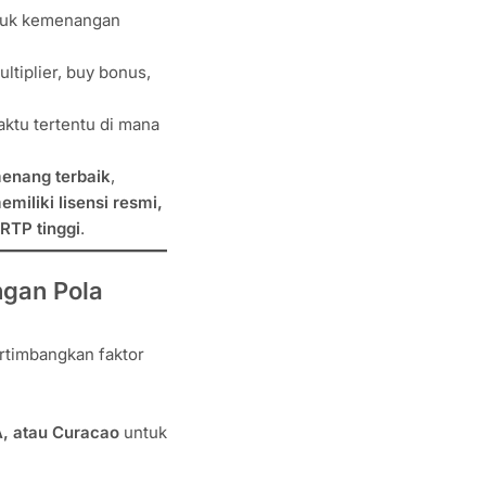
ntuk kemenangan
ultiplier, buy bonus,
ktu tertentu di mana
menang terbaik
,
miliki lisensi resmi,
RTP tinggi
.
ngan Pola
rtimbangkan faktor
 atau Curacao
untuk