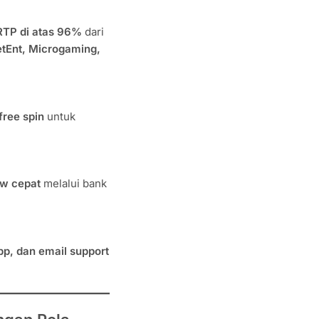
RTP di atas 96%
dari
etEnt, Microgaming,
free spin
untuk
aw cepat
melalui bank
pp, dan email support