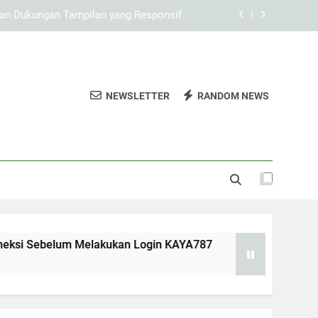
n Dukungan Tampilan yang Responsif
si Sebelum Melakukan Login KAYA787
 yang Tidak Masuk saat Login KAYA787
NEWSLETTER
RANDOM NEWS
in dan Tips Menjaga Keamanan Akun
n Dukungan Tampilan yang Responsif
ng Yang Profesional Untuk Setiap Kebutuhan.
si Sebelum Melakukan Login KAYA787
 yang Tidak Masuk saat Login KAYA787
um Melakukan Login KAYA787
Cara Mengatasi Kode Ver
3 Weeks Ago