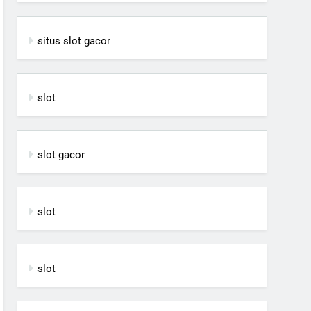
situs slot gacor
slot
slot gacor
slot
slot