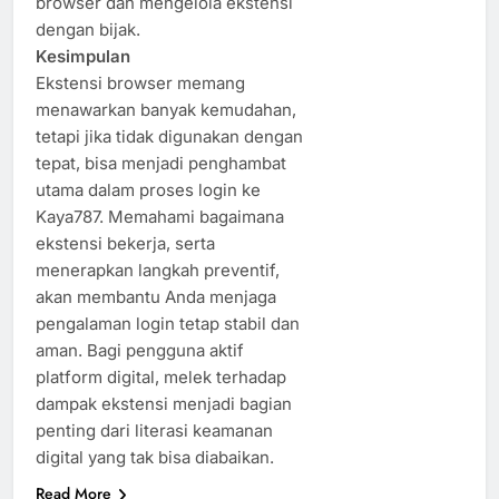
browser dan mengelola ekstensi
dengan bijak.
Kesimpulan
Ekstensi browser memang
menawarkan banyak kemudahan,
tetapi jika tidak digunakan dengan
tepat, bisa menjadi penghambat
utama dalam proses login ke
Kaya787. Memahami bagaimana
ekstensi bekerja, serta
menerapkan langkah preventif,
akan membantu Anda menjaga
pengalaman login tetap stabil dan
aman. Bagi pengguna aktif
platform digital, melek terhadap
dampak ekstensi menjadi bagian
penting dari literasi keamanan
digital yang tak bisa diabaikan.
Read More