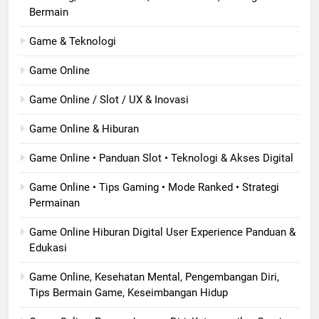
Bermain
Game & Teknologi
Game Online
Game Online / Slot / UX & Inovasi
Game Online & Hiburan
Game Online • Panduan Slot • Teknologi & Akses Digital
Game Online • Tips Gaming • Mode Ranked • Strategi
Permainan
Game Online Hiburan Digital User Experience Panduan &
Edukasi
Game Online, Kesehatan Mental, Pengembangan Diri,
Tips Bermain Game, Keseimbangan Hidup