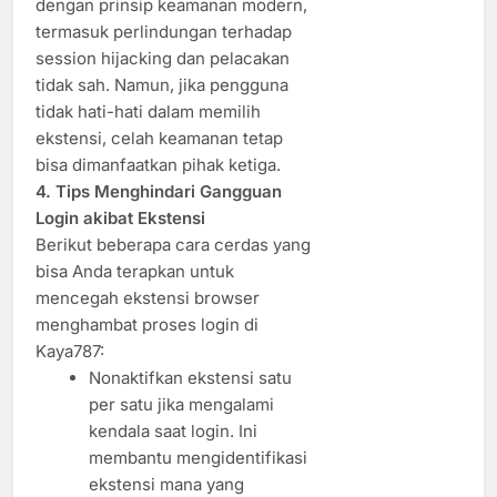
dengan prinsip keamanan modern,
termasuk perlindungan terhadap
session hijacking dan pelacakan
tidak sah. Namun, jika pengguna
tidak hati-hati dalam memilih
ekstensi, celah keamanan tetap
bisa dimanfaatkan pihak ketiga.
4. Tips Menghindari Gangguan
Login akibat Ekstensi
Berikut beberapa cara cerdas yang
bisa Anda terapkan untuk
mencegah ekstensi browser
menghambat proses login di
Kaya787:
Nonaktifkan ekstensi satu
per satu jika mengalami
kendala saat login. Ini
membantu mengidentifikasi
ekstensi mana yang