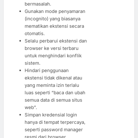
bermasalah.
Gunakan mode penyamaran
(incognito) yang biasanya
mematikan ekstensi secara
otomatis.
Selalu perbarui ekstensi dan
browser ke versi terbaru
untuk menghindari konflik
sistem.
Hindari penggunaan
ekstensi tidak dikenal atau
yang meminta izin terlalu
luas seperti “baca dan ubah
semua data di semua situs
web”.
Simpan kredensial login
hanya di tempat terpercaya,
seperti password manager
resmi dari browser.