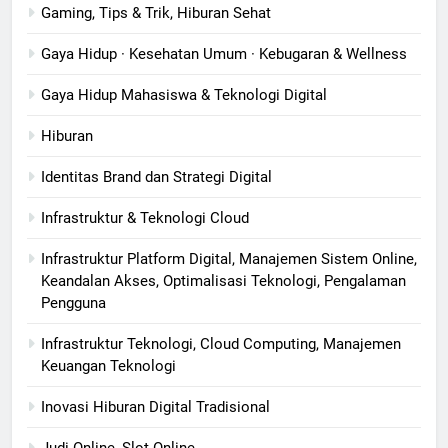
Gaming, Tips & Trik, Hiburan Sehat
Gaya Hidup · Kesehatan Umum · Kebugaran & Wellness
Gaya Hidup Mahasiswa & Teknologi Digital
Hiburan
Identitas Brand dan Strategi Digital
Infrastruktur & Teknologi Cloud
Infrastruktur Platform Digital, Manajemen Sistem Online,
Keandalan Akses, Optimalisasi Teknologi, Pengalaman
Pengguna
Infrastruktur Teknologi, Cloud Computing, Manajemen
Keuangan Teknologi
Inovasi Hiburan Digital Tradisional