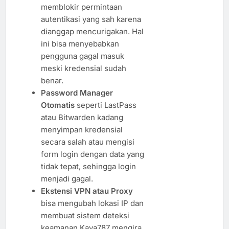
memblokir permintaan
autentikasi yang sah karena
dianggap mencurigakan. Hal
ini bisa menyebabkan
pengguna gagal masuk
meski kredensial sudah
benar.
Password Manager
Otomatis
seperti LastPass
atau Bitwarden kadang
menyimpan kredensial
secara salah atau mengisi
form login dengan data yang
tidak tepat, sehingga login
menjadi gagal.
Ekstensi VPN atau Proxy
bisa mengubah lokasi IP dan
membuat sistem deteksi
keamanan Kaya787 mengira