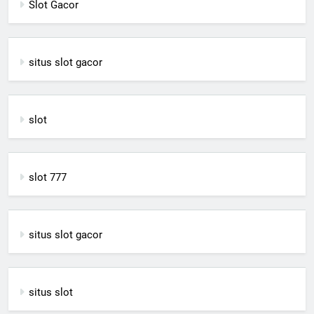
Slot Gacor
situs slot gacor
slot
slot 777
situs slot gacor
situs slot