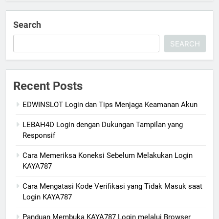
Search
SEARCH
Recent Posts
EDWINSLOT Login dan Tips Menjaga Keamanan Akun
LEBAH4D Login dengan Dukungan Tampilan yang
Responsif
Cara Memeriksa Koneksi Sebelum Melakukan Login
KAYA787
Cara Mengatasi Kode Verifikasi yang Tidak Masuk saat
Login KAYA787
Panduan Membuka KAYA787 Login melalui Browser