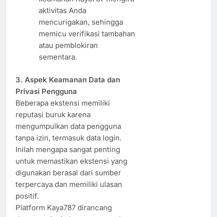
aktivitas Anda
mencurigakan, sehingga
memicu verifikasi tambahan
atau pemblokiran
sementara.
3. Aspek Keamanan Data dan
Privasi Pengguna
Beberapa ekstensi memiliki
reputasi buruk karena
mengumpulkan data pengguna
tanpa izin, termasuk data login.
Inilah mengapa sangat penting
untuk memastikan ekstensi yang
digunakan berasal dari sumber
terpercaya dan memiliki ulasan
positif.
Platform Kaya787 dirancang