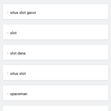
situs slot gacor
slot
slot dana
situs slot
spaceman