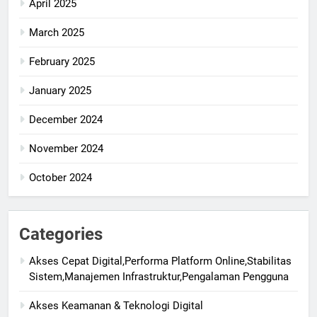
April 2025
March 2025
February 2025
January 2025
December 2024
November 2024
October 2024
Categories
Akses Cepat Digital,Performa Platform Online,Stabilitas
Sistem,Manajemen Infrastruktur,Pengalaman Pengguna
Akses Keamanan & Teknologi Digital