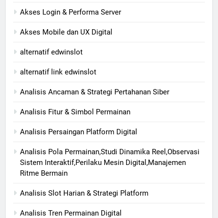
Akses Login & Performa Server
Akses Mobile dan UX Digital
alternatif edwinslot
alternatif link edwinslot
Analisis Ancaman & Strategi Pertahanan Siber
Analisis Fitur & Simbol Permainan
Analisis Persaingan Platform Digital
Analisis Pola Permainan,Studi Dinamika Reel,Observasi
Sistem Interaktif,Perilaku Mesin Digital,Manajemen
Ritme Bermain
Analisis Slot Harian & Strategi Platform
Analisis Tren Permainan Digital