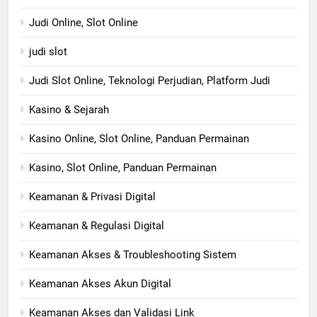
Judi Online, Slot Online
judi slot
Judi Slot Online, Teknologi Perjudian, Platform Judi
Kasino & Sejarah
Kasino Online, Slot Online, Panduan Permainan
Kasino, Slot Online, Panduan Permainan
Keamanan & Privasi Digital
Keamanan & Regulasi Digital
Keamanan Akses & Troubleshooting Sistem
Keamanan Akses Akun Digital
Keamanan Akses dan Validasi Link