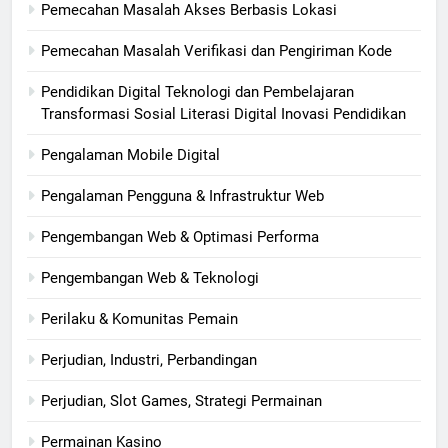
Pemecahan Masalah Akses Berbasis Lokasi
Pemecahan Masalah Verifikasi dan Pengiriman Kode
Pendidikan Digital Teknologi dan Pembelajaran
Transformasi Sosial Literasi Digital Inovasi Pendidikan
Pengalaman Mobile Digital
Pengalaman Pengguna & Infrastruktur Web
Pengembangan Web & Optimasi Performa
Pengembangan Web & Teknologi
Perilaku & Komunitas Pemain
Perjudian, Industri, Perbandingan
Perjudian, Slot Games, Strategi Permainan
Permainan Kasino