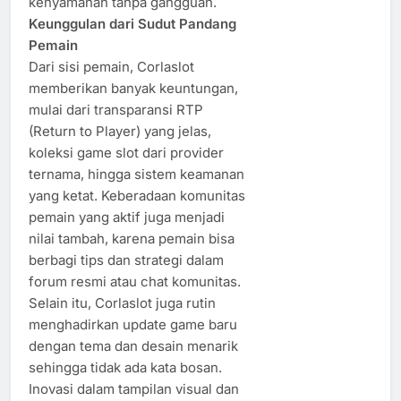
kenyamanan tanpa gangguan.
Keunggulan dari Sudut Pandang
Pemain
Dari sisi pemain, Corlaslot
memberikan banyak keuntungan,
mulai dari transparansi RTP
(Return to Player) yang jelas,
koleksi game slot dari provider
ternama, hingga sistem keamanan
yang ketat. Keberadaan komunitas
pemain yang aktif juga menjadi
nilai tambah, karena pemain bisa
berbagi tips dan strategi dalam
forum resmi atau chat komunitas.
Selain itu, Corlaslot juga rutin
menghadirkan update game baru
dengan tema dan desain menarik
sehingga tidak ada kata bosan.
Inovasi dalam tampilan visual dan