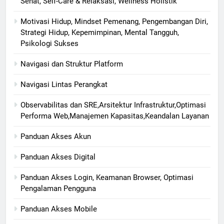
Sehat, Self-Care & Relaksasi, Wellness Holistik
Motivasi Hidup, Mindset Pemenang, Pengembangan Diri,
Strategi Hidup, Kepemimpinan, Mental Tangguh,
Psikologi Sukses
Navigasi dan Struktur Platform
Navigasi Lintas Perangkat
Observabilitas dan SRE,Arsitektur Infrastruktur,Optimasi
Performa Web,Manajemen Kapasitas,Keandalan Layanan
Panduan Akses Akun
Panduan Akses Digital
Panduan Akses Login, Keamanan Browser, Optimasi
Pengalaman Pengguna
Panduan Akses Mobile