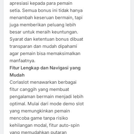
apresiasi kepada para pemain
setia. Semua bonus ini tidak hanya
menambah keseruan bermain, tapi
juga memberikan peluang lebih
besar untuk meraih keuntungan.
Syarat dan ketentuan bonus dibuat
transparan dan mudah dipahami
agar pemain bisa memaksimalkan
manfaatnya.
Fitur Lengkap dan Navigasi yang
Mudah
Corlaslot menawarkan berbagai
fitur canggih yang membuat
pengalaman bermain menjadi lebih
optimal. Mulai dari mode demo slot
yang memungkinkan pemain
mencoba game tanpa risiko
kehilangan modal, fitur auto-spin
yang memudahkan putaran