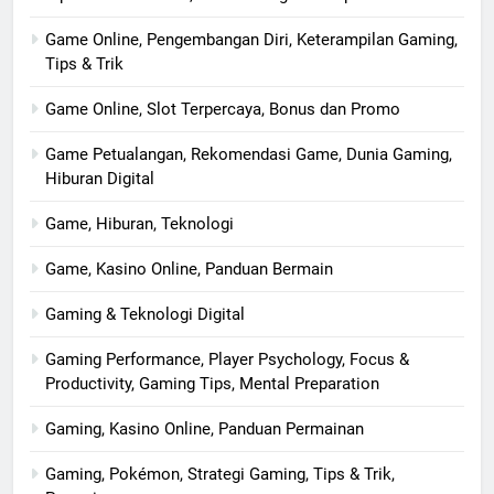
Game Online, Pengembangan Diri, Keterampilan Gaming,
Tips & Trik
Game Online, Slot Terpercaya, Bonus dan Promo
Game Petualangan, Rekomendasi Game, Dunia Gaming,
Hiburan Digital
Game, Hiburan, Teknologi
Game, Kasino Online, Panduan Bermain
Gaming & Teknologi Digital
Gaming Performance, Player Psychology, Focus &
Productivity, Gaming Tips, Mental Preparation
Gaming, Kasino Online, Panduan Permainan
Gaming, Pokémon, Strategi Gaming, Tips & Trik,