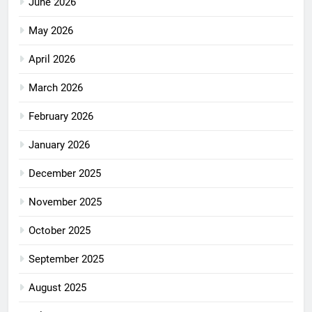
June 2026
May 2026
April 2026
March 2026
February 2026
January 2026
December 2025
November 2025
October 2025
September 2025
August 2025