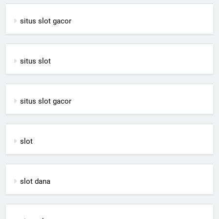
situs slot gacor
situs slot
situs slot gacor
slot
slot dana