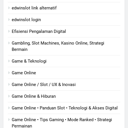
edwinslot link alternatif
edwinslot login
Efisiensi Pengalaman Digital
Gambling, Slot Machines, Kasino Online, Strategi
Bermain
Game & Teknologi
Game Online
Game Online / Slot / UX & Inovasi
Game Online & Hiburan
Game Online • Panduan Slot • Teknologi & Akses Digital
Game Online • Tips Gaming • Mode Ranked • Strategi
Permainan