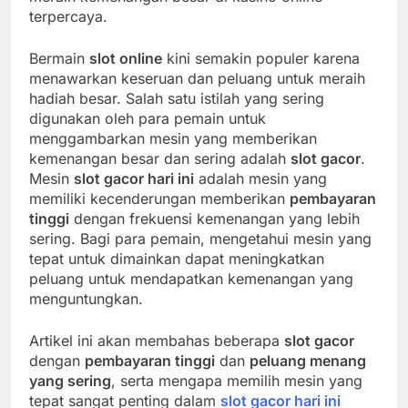
terpercaya.
Bermain
slot online
kini semakin populer karena
menawarkan keseruan dan peluang untuk meraih
hadiah besar. Salah satu istilah yang sering
digunakan oleh para pemain untuk
menggambarkan mesin yang memberikan
kemenangan besar dan sering adalah
slot gacor
.
Mesin
slot gacor hari ini
adalah mesin yang
memiliki kecenderungan memberikan
pembayaran
tinggi
dengan frekuensi kemenangan yang lebih
sering. Bagi para pemain, mengetahui mesin yang
tepat untuk dimainkan dapat meningkatkan
peluang untuk mendapatkan kemenangan yang
menguntungkan.
Artikel ini akan membahas beberapa
slot gacor
dengan
pembayaran tinggi
dan
peluang menang
yang sering
, serta mengapa memilih mesin yang
tepat sangat penting dalam
slot gacor hari ini