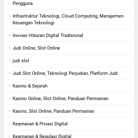
Pengguna
Infrastruktur Teknologi, Cloud Computing, Manajemen
Keuangan Teknologi
Inovasi Hiburan Digital Tradisional
Judi Online, Slot Online
judi slot
Judi Slot Online, Teknologi Perjudian, Platform Judi
Kasino & Sejarah
Kasino Online, Slot Online, Panduan Permainan
Kasino, Slot Online, Panduan Permainan
Keamanan & Privasi Digital
Keamanan & Regulasi Digital