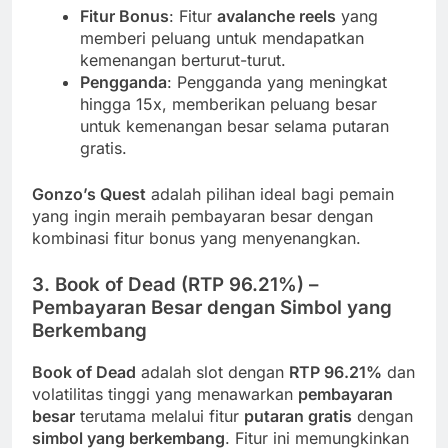
Fitur Bonus
: Fitur
avalanche reels
yang
memberi peluang untuk mendapatkan
kemenangan berturut-turut.
Pengganda
: Pengganda yang meningkat
hingga 15x, memberikan peluang besar
untuk kemenangan besar selama putaran
gratis.
Gonzo’s Quest
adalah pilihan ideal bagi pemain
yang ingin meraih pembayaran besar dengan
kombinasi fitur bonus yang menyenangkan.
3.
Book of Dead (RTP 96.21%) –
Pembayaran Besar dengan Simbol yang
Berkembang
Book of Dead
adalah slot dengan
RTP 96.21%
dan
volatilitas tinggi yang menawarkan
pembayaran
besar
terutama melalui fitur
putaran gratis
dengan
simbol yang berkembang
. Fitur ini memungkinkan