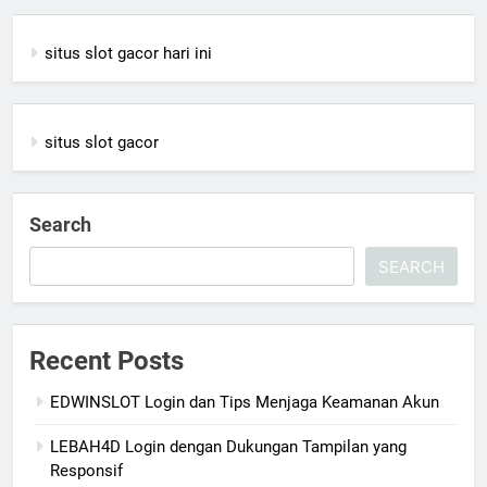
situs slot gacor hari ini
situs slot gacor
Search
SEARCH
Recent Posts
EDWINSLOT Login dan Tips Menjaga Keamanan Akun
LEBAH4D Login dengan Dukungan Tampilan yang
Responsif