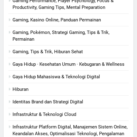
Gaming Performance, Player Psychology, Focus &
Productivity, Gaming Tips, Mental Preparation
Gaming, Kasino Online, Panduan Permainan
Gaming, Pokémon, Strategi Gaming, Tips & Trik,
Permainan
Gaming, Tips & Trik, Hiburan Sehat
Gaya Hidup · Kesehatan Umum · Kebugaran & Wellness
Gaya Hidup Mahasiswa & Teknologi Digital
Hiburan
Identitas Brand dan Strategi Digital
Infrastruktur & Teknologi Cloud
Infrastruktur Platform Digital, Manajemen Sistem Online,
Keandalan Akses, Optimalisasi Teknologi, Pengalaman