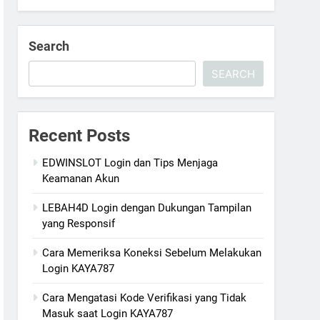
Search
SEARCH
Recent Posts
EDWINSLOT Login dan Tips Menjaga
Keamanan Akun
LEBAH4D Login dengan Dukungan Tampilan
yang Responsif
Cara Memeriksa Koneksi Sebelum Melakukan
Login KAYA787
Cara Mengatasi Kode Verifikasi yang Tidak
Masuk saat Login KAYA787