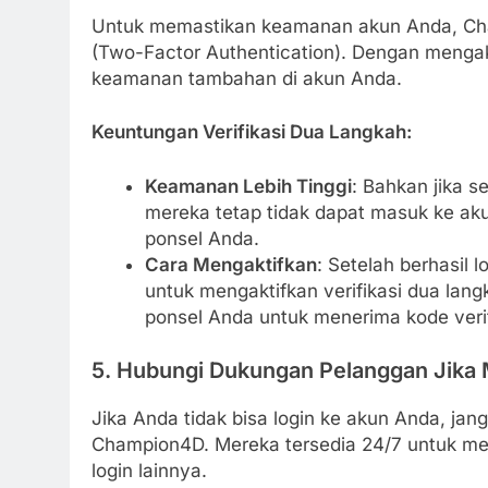
Untuk memastikan keamanan akun Anda, C
(Two-Factor Authentication). Dengan mengakt
keamanan tambahan di akun Anda.
Keuntungan Verifikasi Dua Langkah:
Keamanan Lebih Tinggi
: Bahkan jika 
mereka tetap tidak dapat masuk ke aku
ponsel Anda.
Cara Mengaktifkan
: Setelah berhasil 
untuk mengaktifkan verifikasi dua la
ponsel Anda untuk menerima kode verif
5. Hubungi Dukungan Pelanggan Jika
Jika Anda tidak bisa login ke akun Anda, j
Champion4D. Mereka tersedia 24/7 untuk m
login lainnya.