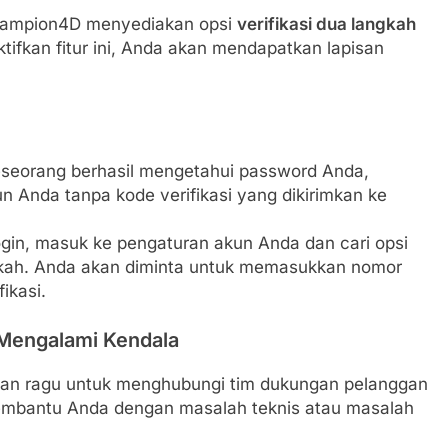
hampion4D menyediakan opsi
verifikasi dua langkah
ifkan fitur ini, Anda akan mendapatkan lapisan
seseorang berhasil mengetahui password Anda,
n Anda tanpa kode verifikasi yang dikirimkan ke
login, masuk ke pengaturan akun Anda dan cari opsi
ngkah. Anda akan diminta untuk memasukkan nomor
ikasi.
 Mengalami Kendala
angan ragu untuk menghubungi tim dukungan pelanggan
embantu Anda dengan masalah teknis atau masalah