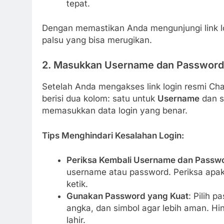
tepat.
Dengan memastikan Anda mengunjungi link lo
palsu yang bisa merugikan.
2. Masukkan Username dan Password
Setelah Anda mengakses link login resmi C
berisi dua kolom: satu untuk
Username
dan s
memasukkan data login yang benar.
Tips Menghindari Kesalahan Login:
Periksa Kembali Username dan Passw
username atau password. Periksa apaka
ketik.
Gunakan Password yang Kuat
: Pilih 
angka, dan simbol agar lebih aman. Hin
lahir.