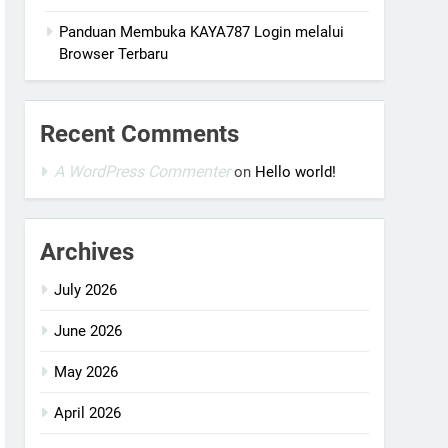
Panduan Membuka KAYA787 Login melalui
Browser Terbaru
Recent Comments
A WordPress Commenter
on
Hello world!
Archives
July 2026
June 2026
May 2026
April 2026