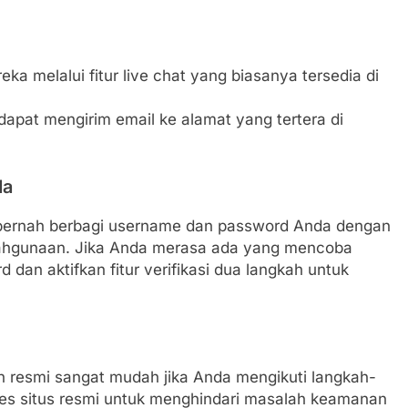
a melalui fitur live chat yang biasanya tersedia di
 dapat mengirim email ke alamat yang tertera di
da
 pernah berbagi username dan password Anda dengan
alahgunaan. Jika Anda merasa ada yang mencoba
an aktifkan fitur verifikasi dua langkah untuk
 resmi sangat mudah jika Anda mengikuti langkah-
es situs resmi untuk menghindari masalah keamanan