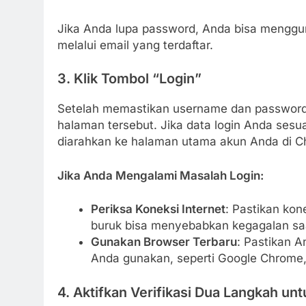
Jika Anda lupa password, Anda bisa menggu
melalui email yang terdaftar.
3. Klik Tombol “Login”
Setelah memastikan username dan password 
halaman tersebut. Jika data login Anda sesu
diarahkan ke halaman utama akun Anda di 
Jika Anda Mengalami Masalah Login:
Periksa Koneksi Internet
: Pastikan kon
buruk bisa menyebabkan kegagalan saa
Gunakan Browser Terbaru
: Pastikan 
Anda gunakan, seperti Google Chrome, M
4. Aktifkan Verifikasi Dua Langkah u