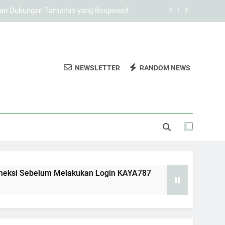
n Dukungan Tampilan yang Responsif
si Sebelum Melakukan Login KAYA787
 yang Tidak Masuk saat Login KAYA787
NEWSLETTER
RANDOM NEWS
in dan Tips Menjaga Keamanan Akun
n Dukungan Tampilan yang Responsif
ng Yang Profesional Untuk Setiap Kebutuhan.
si Sebelum Melakukan Login KAYA787
 yang Tidak Masuk saat Login KAYA787
lum Melakukan Login KAYA787
Cara Mengatasi Kode Ver
3 Weeks Ago