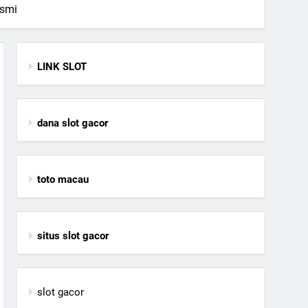
esmi
LINK SLOT
dana slot gacor
toto macau
situs slot gacor
slot gacor