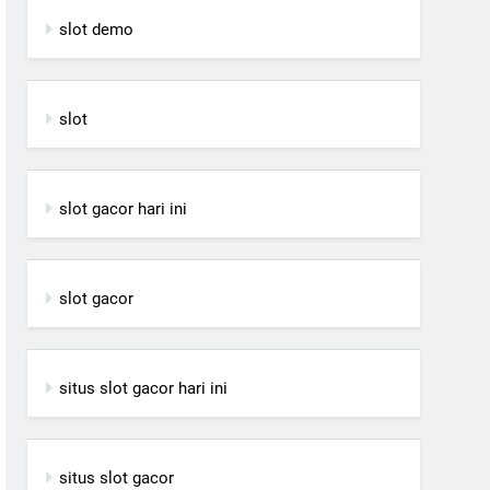
slot demo
slot
slot gacor hari ini
slot gacor
situs slot gacor hari ini
situs slot gacor