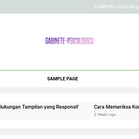
LEBAH4D Login denga
Cara Memeriksa Konek
Cara Mengatasi Kode Verifikasi
EDWINSLOT Log
inete Psicologico
LEBAH4D Login denga
Dukungan Kesehatan Mental Dari Gabinete Psicologico. Konseli
Cara Memeriksa Konek
SAMPLE PAGE
Cara Mengatasi Kode Verifikasi
mpilan yang Responsif
Cara Memeriksa Koneksi Sebe
2 Weeks Ago