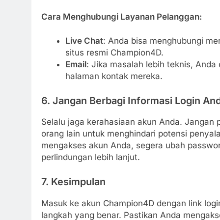
Cara Menghubungi Layanan Pelanggan:
Live Chat
: Anda bisa menghubungi merek
situs resmi Champion4D.
Email
: Jika masalah lebih teknis, Anda
halaman kontak mereka.
6. Jangan Berbagi Informasi Login An
Selalu jaga kerahasiaan akun Anda. Jangan
orang lain untuk menghindari potensi peny
mengakses akun Anda, segera ubah password d
perlindungan lebih lanjut.
7. Kesimpulan
Masuk ke akun Champion4D dengan link login
langkah yang benar. Pastikan Anda mengaks