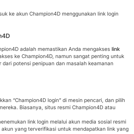
asuk ke akun Champion4D menggunakan link login
on4D
mpion4D adalah memastikan Anda mengakses
link
akses ke Champion4D, namun sangat penting untuk
ar dari potensi penipuan dan masalah keamanan
ikkan “Champion4D login” di mesin pencari, dan pilih
mereka. Biasanya, situs resmi Champion4D atau
enemukan link login melalui akun media sosial resmi
akun yang terverifikasi untuk mendapatkan link yang