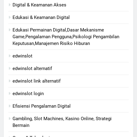
Digital & Keamanan Akses
Edukasi & Keamanan Digital
Edukasi Permainan Digital,Dasar Mekanisme
Game,Pengalaman Pengguna,Psikologi Pengambilan
Keputusan,Manajemen Risiko Hiburan
edwinslot
edwinslot alternatif
edwinslot link alternatif
edwinslot login
Efisiensi Pengalaman Digital
Gambling, Slot Machines, Kasino Online, Strategi
Bermain