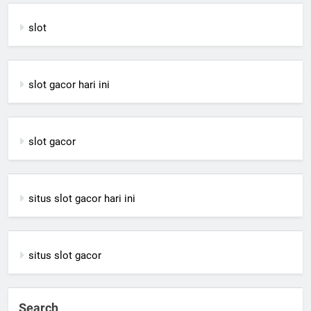
slot
slot gacor hari ini
slot gacor
situs slot gacor hari ini
situs slot gacor
Search