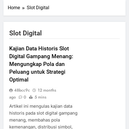
Home
Slot Digital
Slot Digital
Kajian Data Historis Slot
Digital Gampang Menang:
Mengungkap Pola dan
Peluang untuk Strategi
Optimal
48bcc9c
12 months
ago
0
5 mins
Artikel ini mengulas kajian data
historis pada slot digital gampang
menang, membahas pola
kemenangan, distribusi simbol,