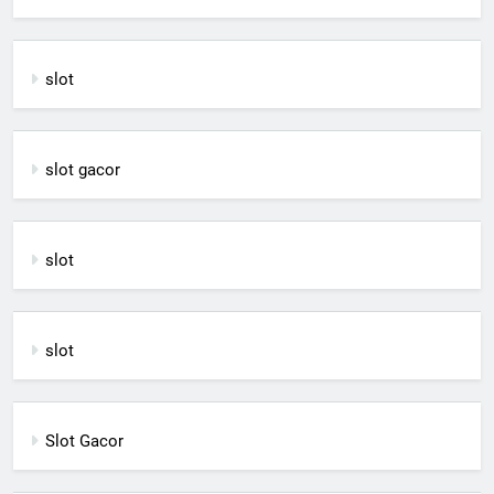
slot
slot gacor
slot
slot
Slot Gacor