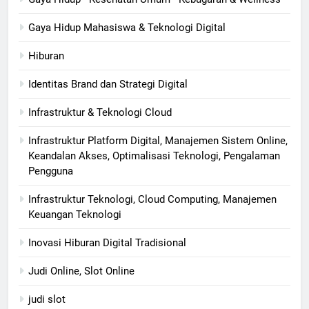
Gaya Hidup Mahasiswa & Teknologi Digital
Hiburan
Identitas Brand dan Strategi Digital
Infrastruktur & Teknologi Cloud
Infrastruktur Platform Digital, Manajemen Sistem Online,
Keandalan Akses, Optimalisasi Teknologi, Pengalaman
Pengguna
Infrastruktur Teknologi, Cloud Computing, Manajemen
Keuangan Teknologi
Inovasi Hiburan Digital Tradisional
Judi Online, Slot Online
judi slot