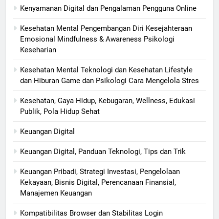
Kenyamanan Digital dan Pengalaman Pengguna Online
Kesehatan Mental Pengembangan Diri Kesejahteraan
Emosional Mindfulness & Awareness Psikologi
Keseharian
Kesehatan Mental Teknologi dan Kesehatan Lifestyle
dan Hiburan Game dan Psikologi Cara Mengelola Stres
Kesehatan, Gaya Hidup, Kebugaran, Wellness, Edukasi
Publik, Pola Hidup Sehat
Keuangan Digital
Keuangan Digital, Panduan Teknologi, Tips dan Trik
Keuangan Pribadi, Strategi Investasi, Pengelolaan
Kekayaan, Bisnis Digital, Perencanaan Finansial,
Manajemen Keuangan
Kompatibilitas Browser dan Stabilitas Login