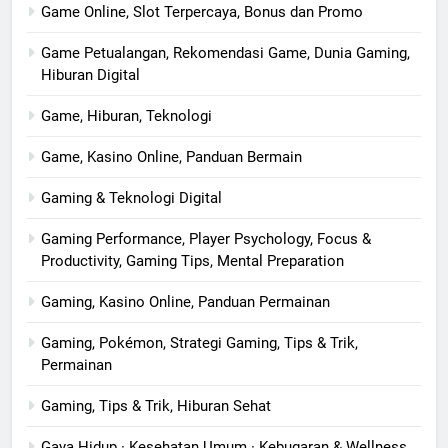
Game Online, Slot Terpercaya, Bonus dan Promo
Game Petualangan, Rekomendasi Game, Dunia Gaming,
Hiburan Digital
Game, Hiburan, Teknologi
Game, Kasino Online, Panduan Bermain
Gaming & Teknologi Digital
Gaming Performance, Player Psychology, Focus &
Productivity, Gaming Tips, Mental Preparation
Gaming, Kasino Online, Panduan Permainan
Gaming, Pokémon, Strategi Gaming, Tips & Trik,
Permainan
Gaming, Tips & Trik, Hiburan Sehat
Gaya Hidup · Kesehatan Umum · Kebugaran & Wellness