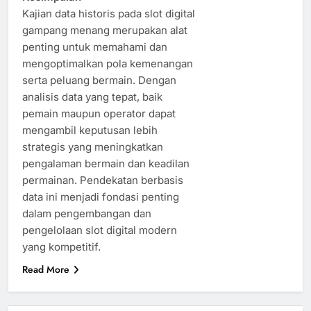
Kajian data historis pada slot digital
gampang menang merupakan alat
penting untuk memahami dan
mengoptimalkan pola kemenangan
serta peluang bermain. Dengan
analisis data yang tepat, baik
pemain maupun operator dapat
mengambil keputusan lebih
strategis yang meningkatkan
pengalaman bermain dan keadilan
permainan. Pendekatan berbasis
data ini menjadi fondasi penting
dalam pengembangan dan
pengelolaan slot digital modern
yang kompetitif.
Read More