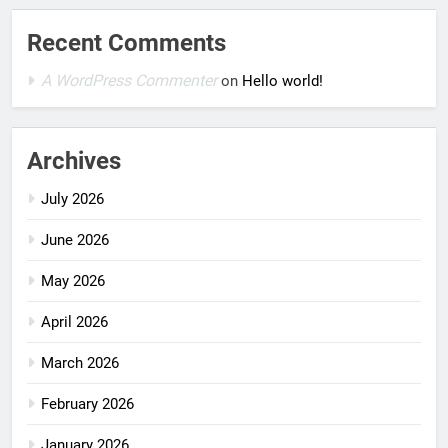
Recent Comments
A WordPress Commenter
on
Hello world!
Archives
July 2026
June 2026
May 2026
April 2026
March 2026
February 2026
January 2026