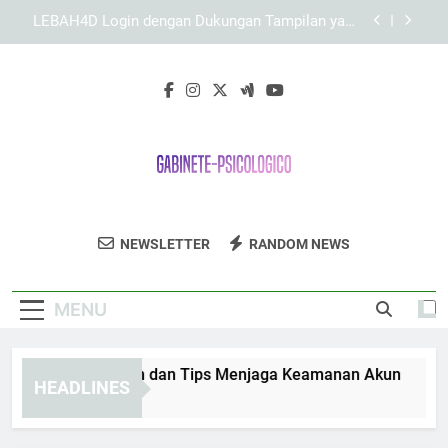
Skip
Cara Memeriksa Koneksi Sebelum Melakukan
to
Login KAYA787
content
Cara Mengatasi Kode Verifikasi yang Tidak
Masuk saat Login KAYA787
EDWINSLOT Login dan Tips Menjaga Keamanan
Akun
LEBAH4D Login dengan Dukungan Tampilan yang
Responsif
Cara Memeriksa Koneksi Sebelum Melakukan
Login KAYA787
Gabinete
Dapatkan Dukungan Kesehatan Mental Dari
Cara Mengatasi Kode Verifikasi yang Tidak
NEWSLETTER
RANDOM NEWS
Psicologico
Masuk saat Login KAYA787
Gabinete Psicologico. Konseling Yang
Profesional Untuk Setiap Kebutuhan.
MENU
DWINSLOT Login dan Tips Menjaga Keamanan Akun
LEB
HEADLINES
Weeks Ago
2 We