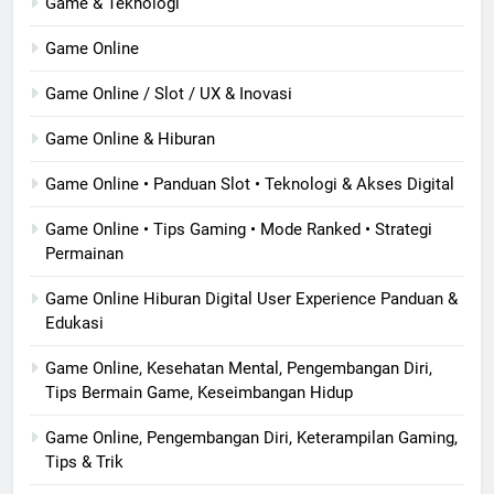
Game & Teknologi
Game Online
Game Online / Slot / UX & Inovasi
Game Online & Hiburan
Game Online • Panduan Slot • Teknologi & Akses Digital
Game Online • Tips Gaming • Mode Ranked • Strategi
Permainan
Game Online Hiburan Digital User Experience Panduan &
Edukasi
Game Online, Kesehatan Mental, Pengembangan Diri,
Tips Bermain Game, Keseimbangan Hidup
Game Online, Pengembangan Diri, Keterampilan Gaming,
Tips & Trik