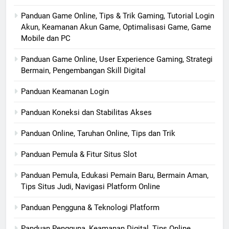
Panduan Game Online, Tips & Trik Gaming, Tutorial Login
Akun, Keamanan Akun Game, Optimalisasi Game, Game
Mobile dan PC
Panduan Game Online, User Experience Gaming, Strategi
Bermain, Pengembangan Skill Digital
Panduan Keamanan Login
Panduan Koneksi dan Stabilitas Akses
Panduan Online, Taruhan Online, Tips dan Trik
Panduan Pemula & Fitur Situs Slot
Panduan Pemula, Edukasi Pemain Baru, Bermain Aman,
Tips Situs Judi, Navigasi Platform Online
Panduan Pengguna & Teknologi Platform
Panduan Pengguna, Keamanan Digital, Tips Online,