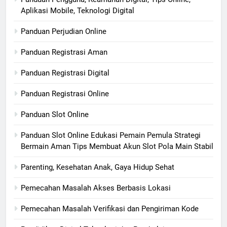
Aplikasi Mobile, Teknologi Digital
Panduan Perjudian Online
Panduan Registrasi Aman
Panduan Registrasi Digital
Panduan Registrasi Online
Panduan Slot Online
Panduan Slot Online Edukasi Pemain Pemula Strategi
Bermain Aman Tips Membuat Akun Slot Pola Main Stabil
Parenting, Kesehatan Anak, Gaya Hidup Sehat
Pemecahan Masalah Akses Berbasis Lokasi
Pemecahan Masalah Verifikasi dan Pengiriman Kode