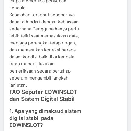
tanpa memeriksa penyebab
kendala.
Kesalahan tersebut sebenarnya
dapat dihindari dengan kebiasaan
sederhana.Pengguna hanya perlu
lebih teliti saat memasukkan data,
menjaga perangkat tetap ringan,
dan memastikan koneksi berada
dalam kondisi baik.Jika kendala
tetap muncul, lakukan
pemeriksaan secara bertahap
sebelum mengambil langkah
lanjutan.
FAQ Seputar EDWINSLOT
dan Sistem Digital Stabil
1. Apa yang dimaksud sistem
digital stabil pada
EDWINSLOT?