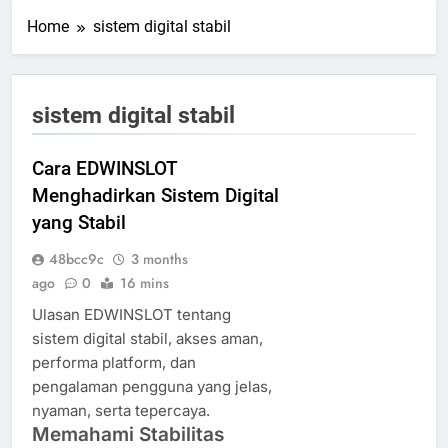
Home
sistem digital stabil
sistem digital stabil
Cara EDWINSLOT
Menghadirkan Sistem Digital
yang Stabil
48bcc9c
3 months
ago
0
16 mins
Ulasan EDWINSLOT tentang
sistem digital stabil, akses aman,
performa platform, dan
pengalaman pengguna yang jelas,
nyaman, serta tepercaya.
Memahami Stabilitas