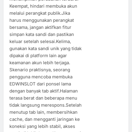
Keempat, hindari membuka akun
melalui perangkat publik.Jika
harus menggunakan perangkat
bersama, jangan aktifkan fitur
simpan kata sandi dan pastikan
keluar setelah selesai.Kelima,
gunakan kata sandi unik yang tidak
dipakai di platform lain agar
keamanan akun lebih terjaga.
Skenario praktisnya, seorang
pengguna mencoba membuka
EDWINSLOT dari ponsel lama
dengan banyak tab aktif.Halaman
terasa berat dan beberapa menu
tidak langsung merespons.Setelah
menutup tab lain, membersihkan
cache, dan mengganti jaringan ke
koneksi yang lebih stabil, akses