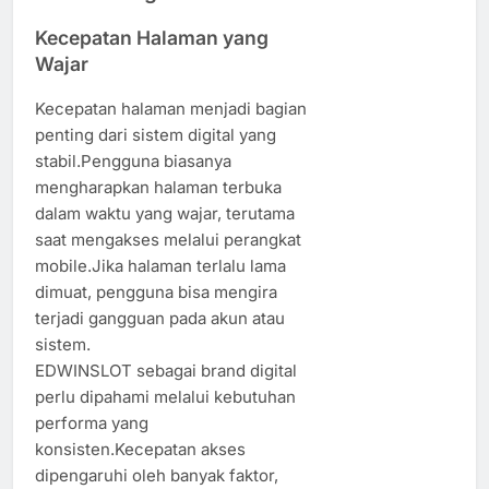
Kecepatan Halaman yang
Wajar
Kecepatan halaman menjadi bagian
penting dari sistem digital yang
stabil.Pengguna biasanya
mengharapkan halaman terbuka
dalam waktu yang wajar, terutama
saat mengakses melalui perangkat
mobile.Jika halaman terlalu lama
dimuat, pengguna bisa mengira
terjadi gangguan pada akun atau
sistem.
EDWINSLOT sebagai brand digital
perlu dipahami melalui kebutuhan
performa yang
konsisten.Kecepatan akses
dipengaruhi oleh banyak faktor,