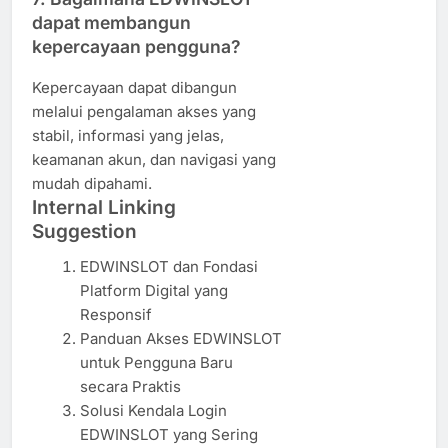
dapat membangun
kepercayaan pengguna?
Kepercayaan dapat dibangun
melalui pengalaman akses yang
stabil, informasi yang jelas,
keamanan akun, dan navigasi yang
mudah dipahami.
Internal Linking
Suggestion
EDWINSLOT dan Fondasi
Platform Digital yang
Responsif
Panduan Akses EDWINSLOT
untuk Pengguna Baru
secara Praktis
Solusi Kendala Login
EDWINSLOT yang Sering