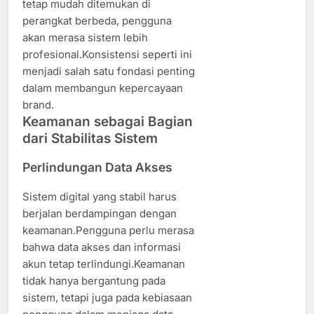
tetap mudah ditemukan di
perangkat berbeda, pengguna
akan merasa sistem lebih
profesional.Konsistensi seperti ini
menjadi salah satu fondasi penting
dalam membangun kepercayaan
brand.
Keamanan sebagai Bagian
dari Stabilitas Sistem
Perlindungan Data Akses
Sistem digital yang stabil harus
berjalan berdampingan dengan
keamanan.Pengguna perlu merasa
bahwa data akses dan informasi
akun tetap terlindungi.Keamanan
tidak hanya bergantung pada
sistem, tetapi juga pada kebiasaan