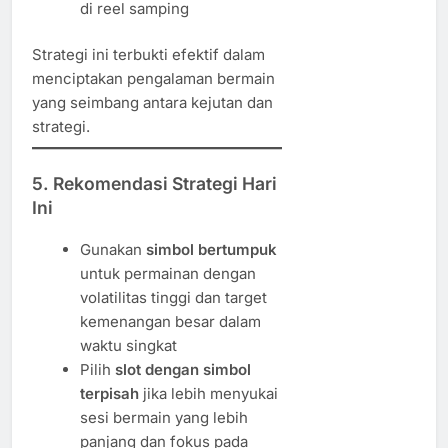
di reel samping
Strategi ini terbukti efektif dalam
menciptakan pengalaman bermain
yang seimbang antara kejutan dan
strategi.
5. Rekomendasi Strategi Hari
Ini
Gunakan
simbol bertumpuk
untuk permainan dengan
volatilitas tinggi dan target
kemenangan besar dalam
waktu singkat
Pilih
slot dengan simbol
terpisah
jika lebih menyukai
sesi bermain yang lebih
panjang dan fokus pada