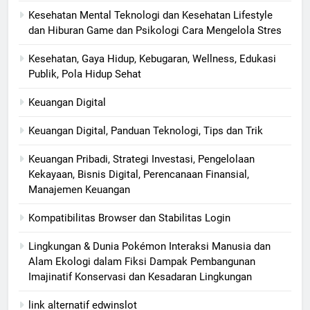
Kesehatan Mental Teknologi dan Kesehatan Lifestyle
dan Hiburan Game dan Psikologi Cara Mengelola Stres
Kesehatan, Gaya Hidup, Kebugaran, Wellness, Edukasi
Publik, Pola Hidup Sehat
Keuangan Digital
Keuangan Digital, Panduan Teknologi, Tips dan Trik
Keuangan Pribadi, Strategi Investasi, Pengelolaan
Kekayaan, Bisnis Digital, Perencanaan Finansial,
Manajemen Keuangan
Kompatibilitas Browser dan Stabilitas Login
Lingkungan & Dunia Pokémon Interaksi Manusia dan
Alam Ekologi dalam Fiksi Dampak Pembangunan
Imajinatif Konservasi dan Kesadaran Lingkungan
link alternatif edwinslot