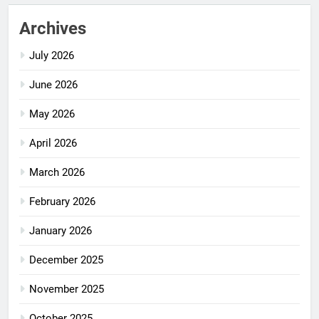
Archives
July 2026
June 2026
May 2026
April 2026
March 2026
February 2026
January 2026
December 2025
November 2025
October 2025