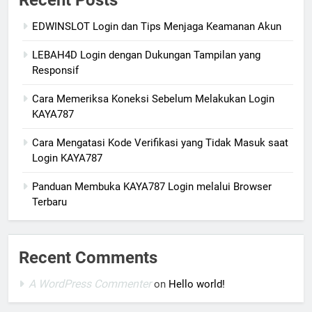
Recent Posts
EDWINSLOT Login dan Tips Menjaga Keamanan Akun
LEBAH4D Login dengan Dukungan Tampilan yang
Responsif
Cara Memeriksa Koneksi Sebelum Melakukan Login
KAYA787
Cara Mengatasi Kode Verifikasi yang Tidak Masuk saat
Login KAYA787
Panduan Membuka KAYA787 Login melalui Browser
Terbaru
Recent Comments
A WordPress Commenter
on
Hello world!