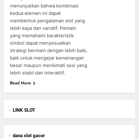
menunjukkan bahwa kombinasi
kedua elemen ini dapat
membentuk pengalaman slot yang
lebih kaya dan variatif. Pemain
yang memahami karakteristik
simbol dapat menyesuaikan
strategi bermain dengan lebih baik,
baik untuk mengejar kemenangan
besar maupun menikmati sesi yang
lebih stabil dan interaktif.
Read More
LINK SLOT
dana slot gacor