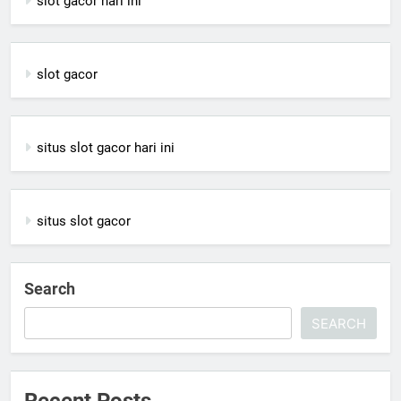
slot gacor hari ini
slot gacor
situs slot gacor hari ini
situs slot gacor
Search
SEARCH