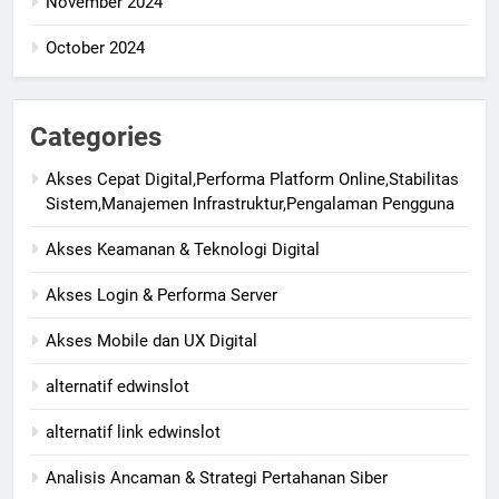
November 2024
October 2024
Categories
Akses Cepat Digital,Performa Platform Online,Stabilitas
Sistem,Manajemen Infrastruktur,Pengalaman Pengguna
Akses Keamanan & Teknologi Digital
Akses Login & Performa Server
Akses Mobile dan UX Digital
alternatif edwinslot
alternatif link edwinslot
Analisis Ancaman & Strategi Pertahanan Siber