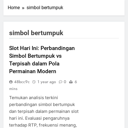
Home
simbol bertumpuk
simbol bertumpuk
Slot Hari Ini: Perbandingan
Simbol Bertumpuk vs
Terpisah dalam Pola
Permainan Modern
48bcc9c
1 year ago
0
6
mins
Temukan analisis terkini
perbandingan simbol bertumpuk
dan terpisah dalam permainan slot
hari ini. Evaluasi pengaruhnya
terhadap RTP, frekuensi menang,