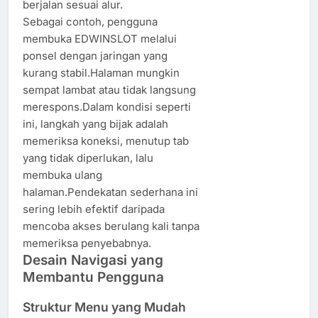
berjalan sesuai alur.
Sebagai contoh, pengguna
membuka EDWINSLOT melalui
ponsel dengan jaringan yang
kurang stabil.Halaman mungkin
sempat lambat atau tidak langsung
merespons.Dalam kondisi seperti
ini, langkah yang bijak adalah
memeriksa koneksi, menutup tab
yang tidak diperlukan, lalu
membuka ulang
halaman.Pendekatan sederhana ini
sering lebih efektif daripada
mencoba akses berulang kali tanpa
memeriksa penyebabnya.
Desain Navigasi yang
Membantu Pengguna
Struktur Menu yang Mudah