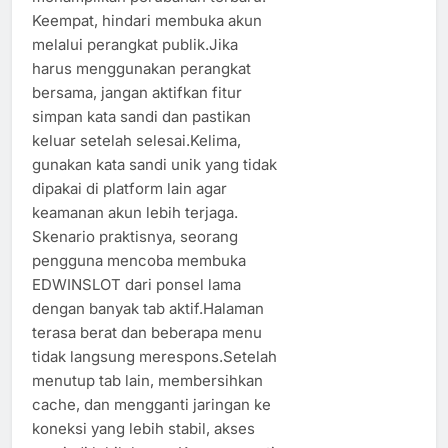
Keempat, hindari membuka akun
melalui perangkat publik.Jika
harus menggunakan perangkat
bersama, jangan aktifkan fitur
simpan kata sandi dan pastikan
keluar setelah selesai.Kelima,
gunakan kata sandi unik yang tidak
dipakai di platform lain agar
keamanan akun lebih terjaga.
Skenario praktisnya, seorang
pengguna mencoba membuka
EDWINSLOT dari ponsel lama
dengan banyak tab aktif.Halaman
terasa berat dan beberapa menu
tidak langsung merespons.Setelah
menutup tab lain, membersihkan
cache, dan mengganti jaringan ke
koneksi yang lebih stabil, akses