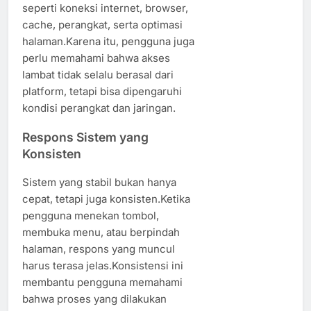
seperti koneksi internet, browser,
cache, perangkat, serta optimasi
halaman.Karena itu, pengguna juga
perlu memahami bahwa akses
lambat tidak selalu berasal dari
platform, tetapi bisa dipengaruhi
kondisi perangkat dan jaringan.
Respons Sistem yang
Konsisten
Sistem yang stabil bukan hanya
cepat, tetapi juga konsisten.Ketika
pengguna menekan tombol,
membuka menu, atau berpindah
halaman, respons yang muncul
harus terasa jelas.Konsistensi ini
membantu pengguna memahami
bahwa proses yang dilakukan