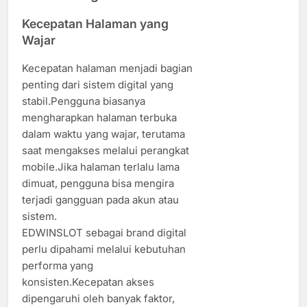
Kecepatan Halaman yang
Wajar
Kecepatan halaman menjadi bagian
penting dari sistem digital yang
stabil.Pengguna biasanya
mengharapkan halaman terbuka
dalam waktu yang wajar, terutama
saat mengakses melalui perangkat
mobile.Jika halaman terlalu lama
dimuat, pengguna bisa mengira
terjadi gangguan pada akun atau
sistem.
EDWINSLOT sebagai brand digital
perlu dipahami melalui kebutuhan
performa yang
konsisten.Kecepatan akses
dipengaruhi oleh banyak faktor,