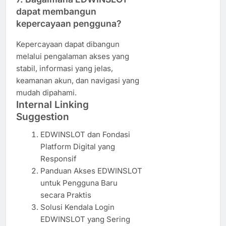
dapat membangun
kepercayaan pengguna?
Kepercayaan dapat dibangun
melalui pengalaman akses yang
stabil, informasi yang jelas,
keamanan akun, dan navigasi yang
mudah dipahami.
Internal Linking
Suggestion
EDWINSLOT dan Fondasi
Platform Digital yang
Responsif
Panduan Akses EDWINSLOT
untuk Pengguna Baru
secara Praktis
Solusi Kendala Login
EDWINSLOT yang Sering