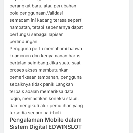
perangkat baru, atau perubahan
pola penggunaan.Validasi
semacam ini kadang terasa seperti
hambatan, tetapi sebenarnya dapat
berfungsi sebagai lapisan
perlindungan.
Pengguna perlu memahami bahwa
keamanan dan kenyamanan harus
berjalan seimbang.Jika suatu saat
proses akses membutuhkan
pemeriksaan tambahan, pengguna
sebaiknya tidak panik.Langkah
terbaik adalah memeriksa data
login, memastikan koneksi stabil,
dan mengikuti alur pemulihan yang
tersedia secara hati-hati.
Pengalaman Mobile dalam
Sistem Digital EDWINSLOT