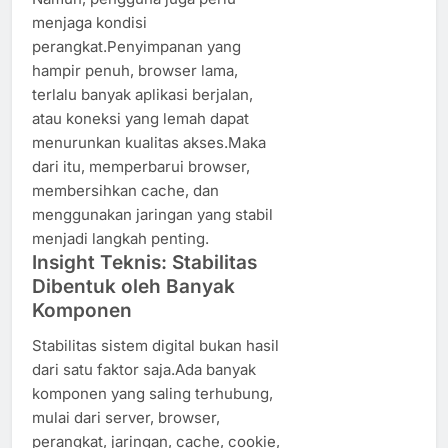
menjaga kondisi
perangkat.Penyimpanan yang
hampir penuh, browser lama,
terlalu banyak aplikasi berjalan,
atau koneksi yang lemah dapat
menurunkan kualitas akses.Maka
dari itu, memperbarui browser,
membersihkan cache, dan
menggunakan jaringan yang stabil
menjadi langkah penting.
Insight Teknis: Stabilitas
Dibentuk oleh Banyak
Komponen
Stabilitas sistem digital bukan hasil
dari satu faktor saja.Ada banyak
komponen yang saling terhubung,
mulai dari server, browser,
perangkat, jaringan, cache, cookie,