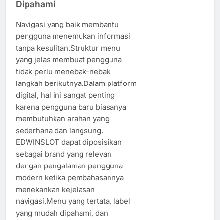
Dipahami
Navigasi yang baik membantu
pengguna menemukan informasi
tanpa kesulitan.Struktur menu
yang jelas membuat pengguna
tidak perlu menebak-nebak
langkah berikutnya.Dalam platform
digital, hal ini sangat penting
karena pengguna baru biasanya
membutuhkan arahan yang
sederhana dan langsung.
EDWINSLOT dapat diposisikan
sebagai brand yang relevan
dengan pengalaman pengguna
modern ketika pembahasannya
menekankan kejelasan
navigasi.Menu yang tertata, label
yang mudah dipahami, dan