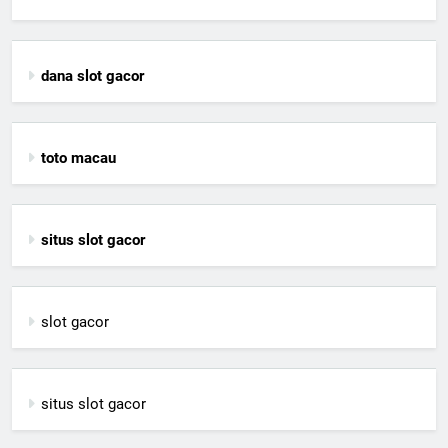
dana slot gacor
toto macau
situs slot gacor
slot gacor
situs slot gacor