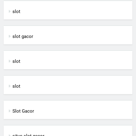
slot
slot gacor
slot
slot
Slot Gacor
situs slot gacor