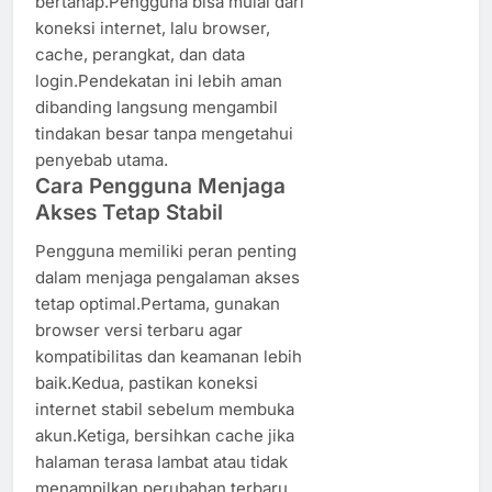
bertahap.Pengguna bisa mulai dari
koneksi internet, lalu browser,
cache, perangkat, dan data
login.Pendekatan ini lebih aman
dibanding langsung mengambil
tindakan besar tanpa mengetahui
penyebab utama.
Cara Pengguna Menjaga
Akses Tetap Stabil
Pengguna memiliki peran penting
dalam menjaga pengalaman akses
tetap optimal.Pertama, gunakan
browser versi terbaru agar
kompatibilitas dan keamanan lebih
baik.Kedua, pastikan koneksi
internet stabil sebelum membuka
akun.Ketiga, bersihkan cache jika
halaman terasa lambat atau tidak
menampilkan perubahan terbaru.