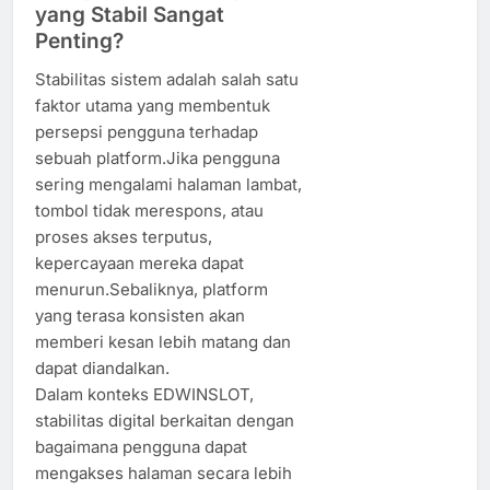
yang Stabil Sangat
Penting?
Stabilitas sistem adalah salah satu
faktor utama yang membentuk
persepsi pengguna terhadap
sebuah platform.Jika pengguna
sering mengalami halaman lambat,
tombol tidak merespons, atau
proses akses terputus,
kepercayaan mereka dapat
menurun.Sebaliknya, platform
yang terasa konsisten akan
memberi kesan lebih matang dan
dapat diandalkan.
Dalam konteks EDWINSLOT,
stabilitas digital berkaitan dengan
bagaimana pengguna dapat
mengakses halaman secara lebih