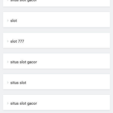
slot
slot 777
situs slot gacor
situs slot
situs slot gacor