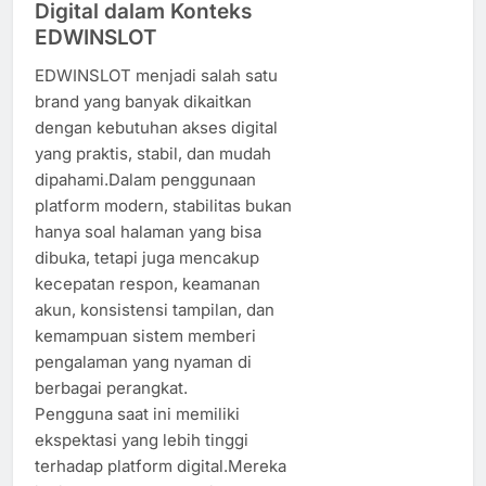
Digital dalam Konteks
EDWINSLOT
EDWINSLOT menjadi salah satu
brand yang banyak dikaitkan
dengan kebutuhan akses digital
yang praktis, stabil, dan mudah
dipahami.Dalam penggunaan
platform modern, stabilitas bukan
hanya soal halaman yang bisa
dibuka, tetapi juga mencakup
kecepatan respon, keamanan
akun, konsistensi tampilan, dan
kemampuan sistem memberi
pengalaman yang nyaman di
berbagai perangkat.
Pengguna saat ini memiliki
ekspektasi yang lebih tinggi
terhadap platform digital.Mereka