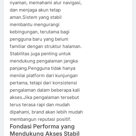
nyaman, memahami alur navigasi,
dan menjaga akun tetap
aman.Sistem yang stabil
membantu mengurangi
kebingungan, terutama bagi
pengguna baru yang belum
familiar dengan struktur halaman.
Stabilitas juga penting untuk
mendukung pengalaman jangka
panjang.Pengguna tidak hanya
menilai platform dari kunjungan
pertama, tetapi dari konsistensi
pengalaman dalam beberapa kali
akses.Jika pengalaman tersebut
terus terasa rapi dan mudah
dipahami, brand akan lebih mudah
membangun reputasi positif.
Fondasi Performa yang
Mendukung Akses Stabil