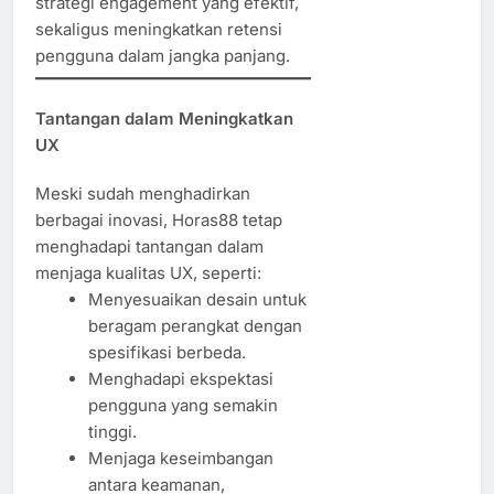
strategi engagement yang efektif,
sekaligus meningkatkan retensi
pengguna dalam jangka panjang.
Tantangan dalam Meningkatkan
UX
Meski sudah menghadirkan
berbagai inovasi, Horas88 tetap
menghadapi tantangan dalam
menjaga kualitas UX, seperti:
Menyesuaikan desain untuk
beragam perangkat dengan
spesifikasi berbeda.
Menghadapi ekspektasi
pengguna yang semakin
tinggi.
Menjaga keseimbangan
antara keamanan,