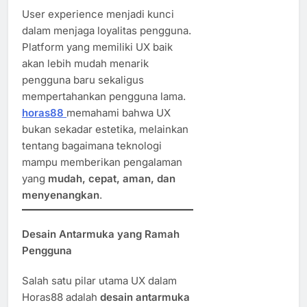
User experience menjadi kunci
dalam menjaga loyalitas pengguna.
Platform yang memiliki UX baik
akan lebih mudah menarik
pengguna baru sekaligus
mempertahankan pengguna lama.
horas88
memahami bahwa UX
bukan sekadar estetika, melainkan
tentang bagaimana teknologi
mampu memberikan pengalaman
yang
mudah, cepat, aman, dan
menyenangkan
.
Desain Antarmuka yang Ramah
Pengguna
Salah satu pilar utama UX dalam
Horas88 adalah
desain antarmuka