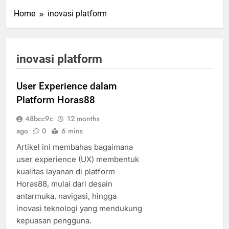
Home
inovasi platform
inovasi platform
User Experience dalam
Platform Horas88
48bcc9c
12 months
ago
0
6 mins
Artikel ini membahas bagaimana
user experience (UX) membentuk
kualitas layanan di platform
Horas88, mulai dari desain
antarmuka, navigasi, hingga
inovasi teknologi yang mendukung
kepuasan pengguna.