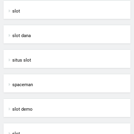
slot
slot dana
situs slot
spaceman
slot demo
slot