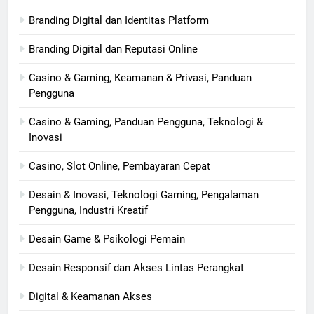
Branding Digital dan Identitas Platform
Branding Digital dan Reputasi Online
Casino & Gaming, Keamanan & Privasi, Panduan
Pengguna
Casino & Gaming, Panduan Pengguna, Teknologi &
Inovasi
Casino, Slot Online, Pembayaran Cepat
Desain & Inovasi, Teknologi Gaming, Pengalaman
Pengguna, Industri Kreatif
Desain Game & Psikologi Pemain
Desain Responsif dan Akses Lintas Perangkat
Digital & Keamanan Akses