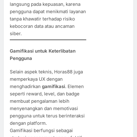
langsung pada kepuasan, karena
pengguna dapat menikmati layanan
tanpa khawatir terhadap risiko
kebocoran data atau ancaman
siber.
Gamifikasi untuk Keterlibatan
Pengguna
Selain aspek teknis, Horas88 juga
memperkaya UX dengan
menghadirkan
gamifikasi
. Elemen
seperti reward, level, dan badge
membuat pengalaman lebih
menyenangkan dan memotivasi
pengguna untuk terus berinteraksi
dengan platform.
Gamifikasi berfungsi sebagai