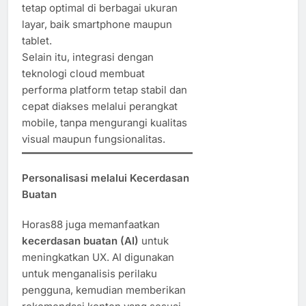
tetap optimal di berbagai ukuran
layar, baik smartphone maupun
tablet.
Selain itu, integrasi dengan
teknologi cloud membuat
performa platform tetap stabil dan
cepat diakses melalui perangkat
mobile, tanpa mengurangi kualitas
visual maupun fungsionalitas.
Personalisasi melalui Kecerdasan
Buatan
Horas88 juga memanfaatkan
kecerdasan buatan (AI)
untuk
meningkatkan UX. AI digunakan
untuk menganalisis perilaku
pengguna, kemudian memberikan