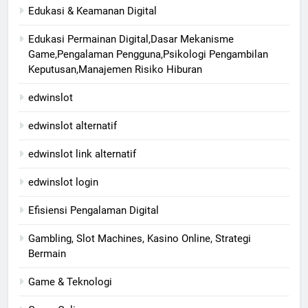
Edukasi & Keamanan Digital
Edukasi Permainan Digital,Dasar Mekanisme
Game,Pengalaman Pengguna,Psikologi Pengambilan
Keputusan,Manajemen Risiko Hiburan
edwinslot
edwinslot alternatif
edwinslot link alternatif
edwinslot login
Efisiensi Pengalaman Digital
Gambling, Slot Machines, Kasino Online, Strategi
Bermain
Game & Teknologi