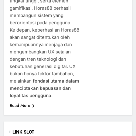
tingkat tinggi, serta elemen
gamifikasi, Horas88 berhasil
membangun sistem yang
berorientasi pada pengguna.
Ke depan, keberhasilan Horas88
akan sangat ditentukan oleh
kemampuannya menjaga dan
mengembangkan UX sejalan
dengan tren teknologi dan
kebutuhan generasi digital. UX
bukan hanya faktor tambahan,
melainkan
fondasi utama dalam
menciptakan kepuasan dan
loyalitas pengguna
.
Read More
LINK SLOT