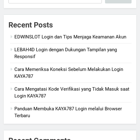
Recent Posts
EDWINSLOT Login dan Tips Menjaga Keamanan Akun
LEBAH4D Login dengan Dukungan Tampilan yang
Responsif
Cara Memeriksa Koneksi Sebelum Melakukan Login
KAYA787
Cara Mengatasi Kode Verifikasi yang Tidak Masuk saat
Login KAYA787
Panduan Membuka KAYA787 Login melalui Browser
Terbaru