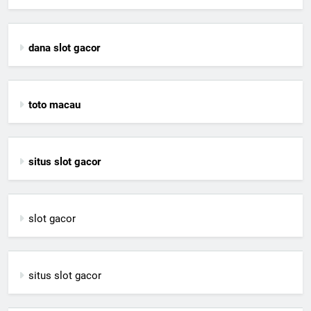
dana slot gacor
toto macau
situs slot gacor
slot gacor
situs slot gacor