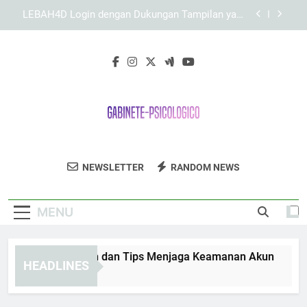
Skip
Cara Memeriksa Koneksi Sebelum Melakukan
to
Login KAYA787
content
Cara Mengatasi Kode Verifikasi yang Tidak
Masuk saat Login KAYA787
EDWINSLOT Login dan Tips Menjaga Keamanan
Akun
LEBAH4D Login dengan Dukungan Tampilan yang
Responsif
Cara Memeriksa Koneksi Sebelum Melakukan
Login KAYA787
Gabinete
Dapatkan Dukungan Kesehatan Mental Dari
Cara Mengatasi Kode Verifikasi yang Tidak
NEWSLETTER
RANDOM NEWS
Psicologico
Masuk saat Login KAYA787
Gabinete Psicologico. Konseling Yang
Profesional Untuk Setiap Kebutuhan.
MENU
DWINSLOT Login dan Tips Menjaga Keamanan Akun
LEB
HEADLINES
Weeks Ago
2 We