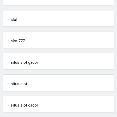
slot
slot 777
situs slot gacor
situs slot
situs slot gacor