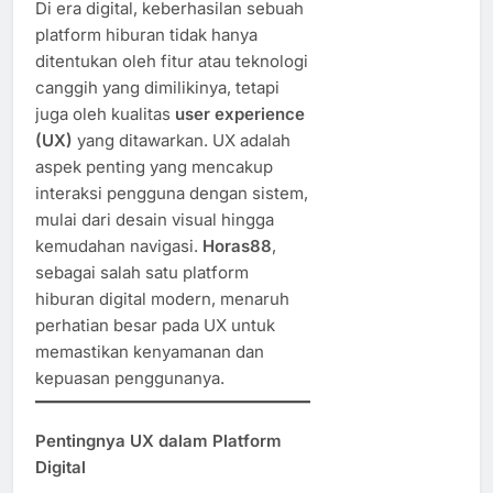
Di era digital, keberhasilan sebuah
platform hiburan tidak hanya
ditentukan oleh fitur atau teknologi
canggih yang dimilikinya, tetapi
juga oleh kualitas
user experience
(UX)
yang ditawarkan. UX adalah
aspek penting yang mencakup
interaksi pengguna dengan sistem,
mulai dari desain visual hingga
kemudahan navigasi.
Horas88
,
sebagai salah satu platform
hiburan digital modern, menaruh
perhatian besar pada UX untuk
memastikan kenyamanan dan
kepuasan penggunanya.
Pentingnya UX dalam Platform
Digital