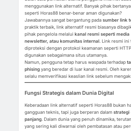
menggunakan link alternatif. Banyak pihak bertanya, 
seperti Horas88 benar-benar aman digunakan?
Jawabannya sangat bergantung pada
sumber link t
praktik terbaik, link alternatif resmi biasanya diba
pihak pengelola melalui
kanal resmi seperti media s
newsletter, atau komunitas internal
. Link resmi ini
diproteksi dengan protokol keamanan seperti HTT
digunakan sebagaimana situs utamanya.
Namun, pengguna tetap harus waspada terhadap
t
phising
yang beredar di luar kanal resmi. Oleh karen
selalu memverifikasi keaslian link sebelum mengak
Fungsi Strategis dalam Dunia Digital
Keberadaan link alternatif seperti Horas88 bukan 
gangguan teknis, tapi juga berperan dalam
strategi
panjang
. Dalam dunia yang penuh dinamika, terutama
yang sering kali diwarnai oleh pembatasan atau per