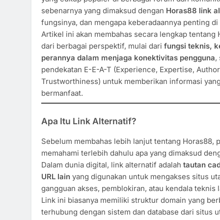
sebenarnya yang dimaksud dengan
Horas88 link al
fungsinya, dan mengapa keberadaannya penting di er
Artikel ini akan membahas secara lengkap tentang H
dari berbagai perspektif, mulai dari
fungsi teknis,
perannya dalam menjaga konektivitas pengguna
,
pendekatan E-E-A-T (Experience, Expertise, Author
Trustworthiness) untuk memberikan informasi yang
bermanfaat.
Apa Itu Link Alternatif?
Sebelum membahas lebih lanjut tentang Horas88, p
memahami terlebih dahulu apa yang dimaksud de
Dalam dunia digital, link alternatif adalah
tautan ca
URL lain
yang digunakan untuk mengakses situs uta
gangguan akses, pemblokiran, atau kendala teknis l
Link ini biasanya memiliki struktur domain yang ber
terhubung dengan sistem dan database dari situs 