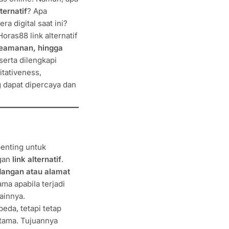
ternatif
? Apa
a digital saat ini?
oras88 link alternatif
 keamanan, hingga
 serta dilengkapi
itativeness,
 dapat dipercaya dan
enting untuk
ngan
link alternatif
.
dangan atau alamat
ma apabila terjadi
ainnya.
beda, tetapi tetap
utama. Tujuannya