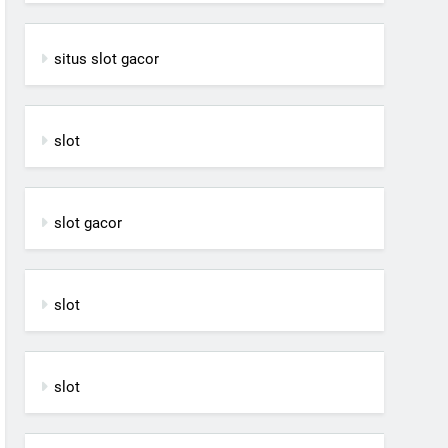
situs slot gacor
slot
slot gacor
slot
slot