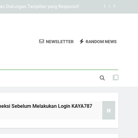
n Dukungan Tampilan yang Responsif
si Sebelum Melakukan Login KAYA787
 yang Tidak Masuk saat Login KAYA787
NEWSLETTER
RANDOM NEWS
in dan Tips Menjaga Keamanan Akun
n Dukungan Tampilan yang Responsif
ng Yang Profesional Untuk Setiap Kebutuhan.
si Sebelum Melakukan Login KAYA787
 yang Tidak Masuk saat Login KAYA787
um Melakukan Login KAYA787
Cara Mengatasi Kode Ver
3 Weeks Ago