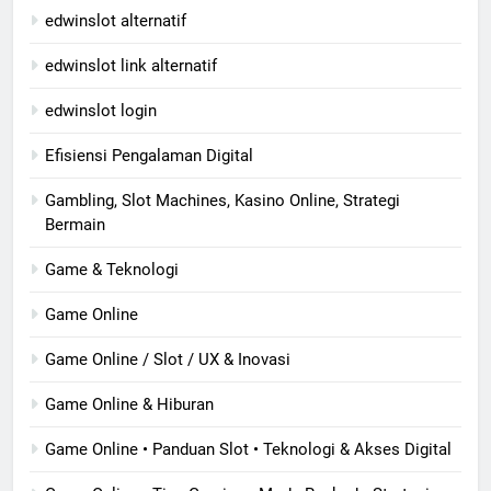
edwinslot alternatif
edwinslot link alternatif
edwinslot login
Efisiensi Pengalaman Digital
Gambling, Slot Machines, Kasino Online, Strategi
Bermain
Game & Teknologi
Game Online
Game Online / Slot / UX & Inovasi
Game Online & Hiburan
Game Online • Panduan Slot • Teknologi & Akses Digital