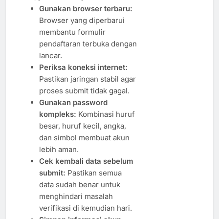
Gunakan browser terbaru:
Browser yang diperbarui
membantu formulir
pendaftaran terbuka dengan
lancar.
Periksa koneksi internet:
Pastikan jaringan stabil agar
proses submit tidak gagal.
Gunakan password
kompleks:
Kombinasi huruf
besar, huruf kecil, angka,
dan simbol membuat akun
lebih aman.
Cek kembali data sebelum
submit:
Pastikan semua
data sudah benar untuk
menghindari masalah
verifikasi di kemudian hari.