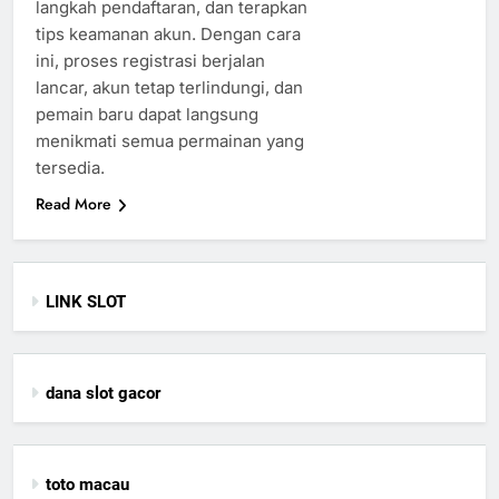
langkah pendaftaran, dan terapkan
tips keamanan akun. Dengan cara
ini, proses registrasi berjalan
lancar, akun tetap terlindungi, dan
pemain baru dapat langsung
menikmati semua permainan yang
tersedia.
Read More
LINK SLOT
dana slot gacor
toto macau