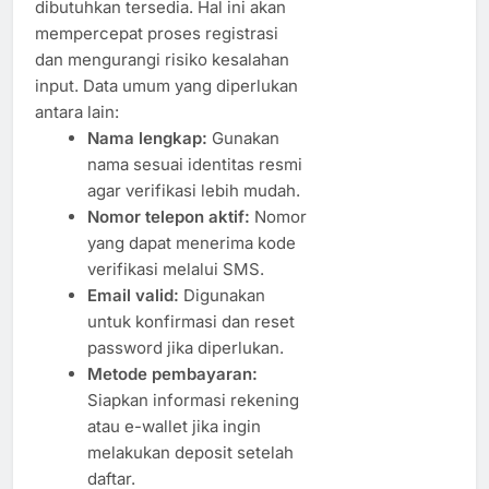
dibutuhkan tersedia. Hal ini akan
mempercepat proses registrasi
dan mengurangi risiko kesalahan
input. Data umum yang diperlukan
antara lain:
Nama lengkap:
Gunakan
nama sesuai identitas resmi
agar verifikasi lebih mudah.
Nomor telepon aktif:
Nomor
yang dapat menerima kode
verifikasi melalui SMS.
Email valid:
Digunakan
untuk konfirmasi dan reset
password jika diperlukan.
Metode pembayaran:
Siapkan informasi rekening
atau e-wallet jika ingin
melakukan deposit setelah
daftar.