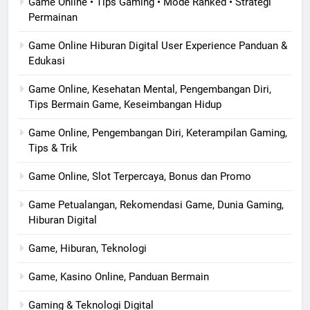
Game Online • Tips Gaming • Mode Ranked • Strategi
Permainan
Game Online Hiburan Digital User Experience Panduan &
Edukasi
Game Online, Kesehatan Mental, Pengembangan Diri,
Tips Bermain Game, Keseimbangan Hidup
Game Online, Pengembangan Diri, Keterampilan Gaming,
Tips & Trik
Game Online, Slot Terpercaya, Bonus dan Promo
Game Petualangan, Rekomendasi Game, Dunia Gaming,
Hiburan Digital
Game, Hiburan, Teknologi
Game, Kasino Online, Panduan Bermain
Gaming & Teknologi Digital