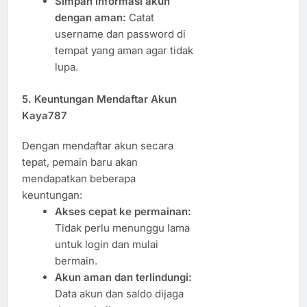
Simpan informasi akun
dengan aman:
Catat
username dan password di
tempat yang aman agar tidak
lupa.
5. Keuntungan Mendaftar Akun
Kaya787
Dengan mendaftar akun secara
tepat, pemain baru akan
mendapatkan beberapa
keuntungan:
Akses cepat ke permainan:
Tidak perlu menunggu lama
untuk login dan mulai
bermain.
Akun aman dan terlindungi:
Data akun dan saldo dijaga