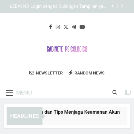
Skip
Cara Memeriksa Koneksi Sebelum Melakukan
to
Login KAYA787
content
Cara Mengatasi Kode Verifikasi yang Tidak
Masuk saat Login KAYA787
EDWINSLOT Login dan Tips Menjaga Keamanan
Akun
LEBAH4D Login dengan Dukungan Tampilan yang
Responsif
Cara Memeriksa Koneksi Sebelum Melakukan
Login KAYA787
Gabinete
Dapatkan Dukungan Kesehatan Mental Dari
Cara Mengatasi Kode Verifikasi yang Tidak
NEWSLETTER
RANDOM NEWS
Psicologico
Masuk saat Login KAYA787
Gabinete Psicologico. Konseling Yang
Profesional Untuk Setiap Kebutuhan.
MENU
DWINSLOT Login dan Tips Menjaga Keamanan Akun
LEB
HEADLINES
Weeks Ago
2 We