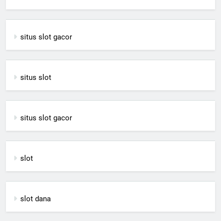
situs slot gacor
situs slot
situs slot gacor
slot
slot dana