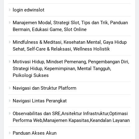
login edwinslot
Manajemen Modal, Strategi Slot, Tips dan Trik, Panduan
Bermain, Edukasi Game, Slot Online
Mindfulness & Meditasi, Kesehatan Mental, Gaya Hidup
Sehat, Self-Care & Relaksasi, Wellness Holistik
Motivasi Hidup, Mindset Pemenang, Pengembangan Diri,
Strategi Hidup, Kepemimpinan, Mental Tangguh,
Psikologi Sukses
Navigasi dan Struktur Platform
Navigasi Lintas Perangkat
Observabilitas dan SRE,Arsitektur Infrastruktur,Optimasi
Performa Web,Manajemen Kapasitas,Keandalan Layanan
Panduan Akses Akun