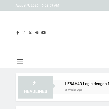
Skip
August 9, 2026
6:03:00 AM
to
content
Gab
Dapatkan 
ga Keamanan Akun
LEBAH4D Login dengan Dukungan Ta
2 Weeks Ago
HEADLINES