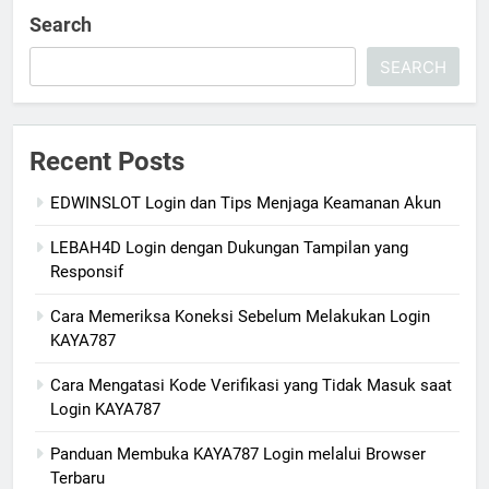
Search
SEARCH
Recent Posts
EDWINSLOT Login dan Tips Menjaga Keamanan Akun
LEBAH4D Login dengan Dukungan Tampilan yang
Responsif
Cara Memeriksa Koneksi Sebelum Melakukan Login
KAYA787
Cara Mengatasi Kode Verifikasi yang Tidak Masuk saat
Login KAYA787
Panduan Membuka KAYA787 Login melalui Browser
Terbaru