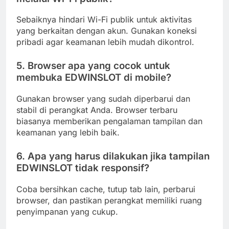
Sebaiknya hindari Wi-Fi publik untuk aktivitas
yang berkaitan dengan akun. Gunakan koneksi
pribadi agar keamanan lebih mudah dikontrol.
5. Browser apa yang cocok untuk
membuka EDWINSLOT di mobile?
Gunakan browser yang sudah diperbarui dan
stabil di perangkat Anda. Browser terbaru
biasanya memberikan pengalaman tampilan dan
keamanan yang lebih baik.
6. Apa yang harus dilakukan jika tampilan
EDWINSLOT tidak responsif?
Coba bersihkan cache, tutup tab lain, perbarui
browser, dan pastikan perangkat memiliki ruang
penyimpanan yang cukup.