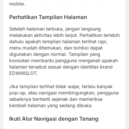
mobile.
Perhatikan Tampilan Halaman
Setelah halaman terbuka, jangan langsung
melakukan aktivitas lebih lanjut. Perhatikan terlebih
dahulu apakah tampilan halaman terlihat rapi,
menu mudah ditemukan, dan tombol dapat
digunakan dengan normal. Tampilan yang
konsisten membantu pengguna mengenali apakah
halaman tersebut sesuai dengan identitas brand
EDWINSLOT.
Jika tampilan terlihat tidak wajar, terlalu banyak
pop-up, atau navigasi membingungkan, pengguna
sebaiknya berhenti sejenak dan memeriksa
kembali halaman yang sedang dibuka.
Ikuti Alur Navigasi dengan Tenang