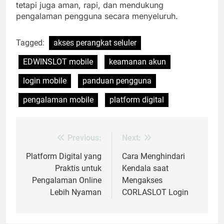
tetapi juga aman, rapi, dan mendukung
pengalaman pengguna secara menyeluruh.
Tagged:
akses perangkat seluler
EDWINSLOT mobile
keamanan akun
login mobile
panduan pengguna
pengalaman mobile
platform digital
Previous:
Next:
Post
navigation
Platform Digital yang
Cara Menghindari
Praktis untuk
Kendala saat
Pengalaman Online
Mengakses
Lebih Nyaman
CORLASLOT Login