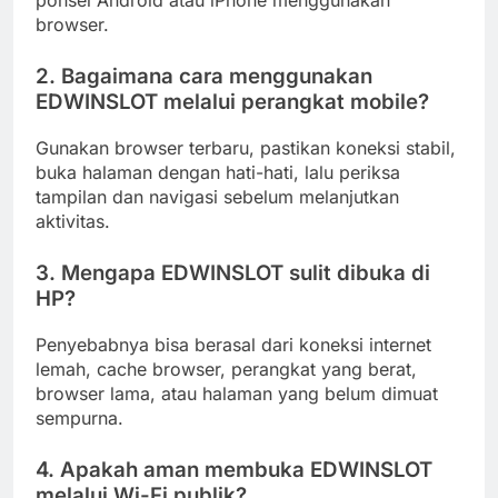
ponsel Android atau iPhone menggunakan
browser.
2. Bagaimana cara menggunakan
EDWINSLOT melalui perangkat mobile?
Gunakan browser terbaru, pastikan koneksi stabil,
buka halaman dengan hati-hati, lalu periksa
tampilan dan navigasi sebelum melanjutkan
aktivitas.
3. Mengapa EDWINSLOT sulit dibuka di
HP?
Penyebabnya bisa berasal dari koneksi internet
lemah, cache browser, perangkat yang berat,
browser lama, atau halaman yang belum dimuat
sempurna.
4. Apakah aman membuka EDWINSLOT
melalui Wi-Fi publik?