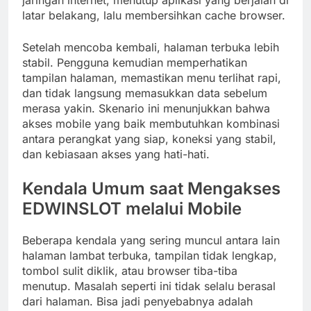
latar belakang, lalu membersihkan cache browser.
Setelah mencoba kembali, halaman terbuka lebih
stabil. Pengguna kemudian memperhatikan
tampilan halaman, memastikan menu terlihat rapi,
dan tidak langsung memasukkan data sebelum
merasa yakin. Skenario ini menunjukkan bahwa
akses mobile yang baik membutuhkan kombinasi
antara perangkat yang siap, koneksi yang stabil,
dan kebiasaan akses yang hati-hati.
Kendala Umum saat Mengakses
EDWINSLOT melalui Mobile
Beberapa kendala yang sering muncul antara lain
halaman lambat terbuka, tampilan tidak lengkap,
tombol sulit diklik, atau browser tiba-tiba
menutup. Masalah seperti ini tidak selalu berasal
dari halaman. Bisa jadi penyebabnya adalah