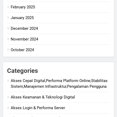
February 2025
January 2025
December 2024
November 2024
October 2024
Categories
Akses Cepat Digital,Performa Platform Online,Stabilitas
Sistem,Manajemen Infrastruktur,Pengalaman Pengguna
Akses Keamanan & Teknologi Digital
Akses Login & Performa Server