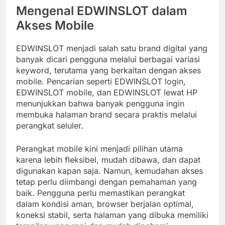
Mengenal EDWINSLOT dalam
Akses Mobile
EDWINSLOT menjadi salah satu brand digital yang
banyak dicari pengguna melalui berbagai variasi
keyword, terutama yang berkaitan dengan akses
mobile. Pencarian seperti EDWINSLOT login,
EDWINSLOT mobile, dan EDWINSLOT lewat HP
menunjukkan bahwa banyak pengguna ingin
membuka halaman brand secara praktis melalui
perangkat seluler.
Perangkat mobile kini menjadi pilihan utama
karena lebih fleksibel, mudah dibawa, dan dapat
digunakan kapan saja. Namun, kemudahan akses
tetap perlu diimbangi dengan pemahaman yang
baik. Pengguna perlu memastikan perangkat
dalam kondisi aman, browser berjalan optimal,
koneksi stabil, serta halaman yang dibuka memiliki