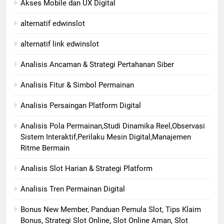
Akses Mobile dan UX Digital
alternatif edwinslot
alternatif link edwinslot
Analisis Ancaman & Strategi Pertahanan Siber
Analisis Fitur & Simbol Permainan
Analisis Persaingan Platform Digital
Analisis Pola Permainan,Studi Dinamika Reel,Observasi
Sistem Interaktif,Perilaku Mesin Digital,Manajemen
Ritme Bermain
Analisis Slot Harian & Strategi Platform
Analisis Tren Permainan Digital
Bonus New Member, Panduan Pemula Slot, Tips Klaim
Bonus, Strategi Slot Online, Slot Online Aman, Slot