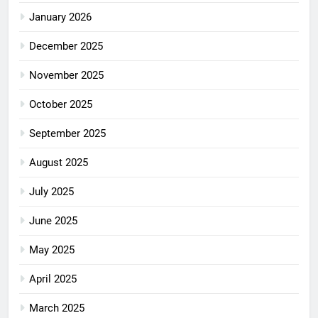
January 2026
December 2025
November 2025
October 2025
September 2025
August 2025
July 2025
June 2025
May 2025
April 2025
March 2025