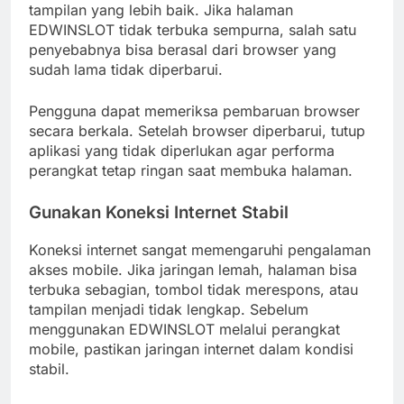
tampilan yang lebih baik. Jika halaman
EDWINSLOT tidak terbuka sempurna, salah satu
penyebabnya bisa berasal dari browser yang
sudah lama tidak diperbarui.
Pengguna dapat memeriksa pembaruan browser
secara berkala. Setelah browser diperbarui, tutup
aplikasi yang tidak diperlukan agar performa
perangkat tetap ringan saat membuka halaman.
Gunakan Koneksi Internet Stabil
Koneksi internet sangat memengaruhi pengalaman
akses mobile. Jika jaringan lemah, halaman bisa
terbuka sebagian, tombol tidak merespons, atau
tampilan menjadi tidak lengkap. Sebelum
menggunakan EDWINSLOT melalui perangkat
mobile, pastikan jaringan internet dalam kondisi
stabil.